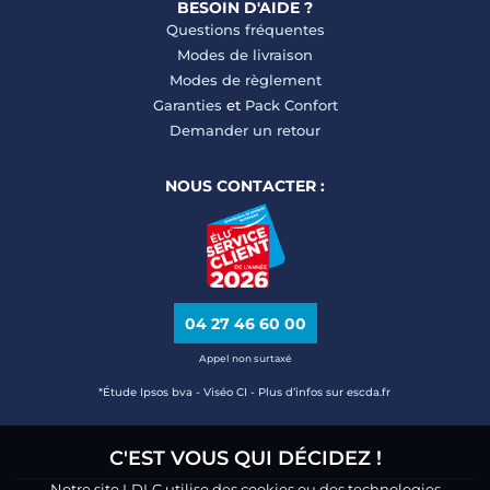
BESOIN D'AIDE ?
Questions fréquentes
Modes de livraison
Modes de règlement
Garanties
et
Pack Confort
Demander un retour
NOUS CONTACTER :
04 27 46 60 00
Appel non surtaxé
*Étude Ipsos bva - Viséo CI - Plus d’infos sur escda.fr
C'EST VOUS QUI DÉCIDEZ !
Notre site LDLC utilise des cookies ou des technologies