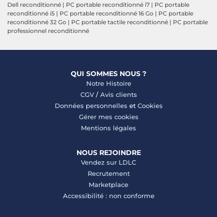
Dell reconditionné
|
PC portable reconditionné i7
|
PC portable
reconditionné i5
|
PC portable reconditionné 16 Go
|
PC portable
reconditionné 32 Go
|
PC portable tactile reconditionné
|
PC portable
professionnel reconditionné
QUI SOMMES NOUS ?
Notre Histoire
CGV
/
Avis clients
Données personnelles
et
Cookies
Gérer mes cookies
Mentions légales
NOUS REJOINDRE
Vendez sur LDLC
Recrutement
Marketplace
Accessibilité : non conforme