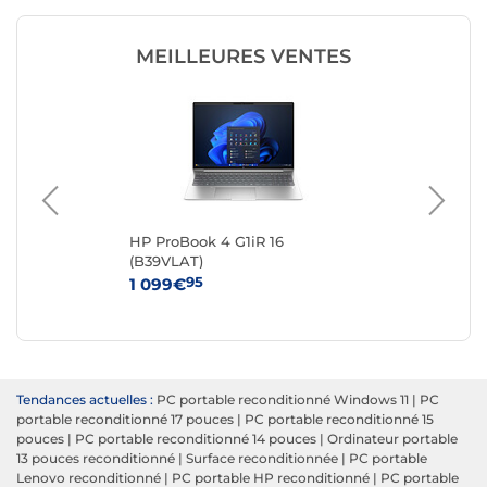
MEILLEURES VENTES
 -
HP ProBook 4 G1iR 16
Del
(B39VLAT)
Re
95
1 099€
20
Tendances actuelles :
PC portable reconditionné Windows 11
|
PC
portable reconditionné 17 pouces
|
PC portable reconditionné 15
pouces
|
PC portable reconditionné 14 pouces
|
Ordinateur portable
13 pouces reconditionné
|
Surface reconditionnée
|
PC portable
Lenovo reconditionné
|
PC portable HP reconditionné
|
PC portable