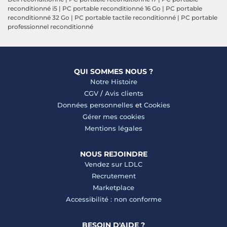
reconditionné i5
|
PC portable reconditionné 16 Go
|
PC portable
reconditionné 32 Go
|
PC portable tactile reconditionné
|
PC portable
professionnel reconditionné
QUI SOMMES NOUS ?
Notre Histoire
CGV
/
Avis clients
Données personnelles
et
Cookies
Gérer mes cookies
Mentions légales
NOUS REJOINDRE
Vendez sur LDLC
Recrutement
Marketplace
Accessibilité : non conforme
BESOIN D'AIDE ?