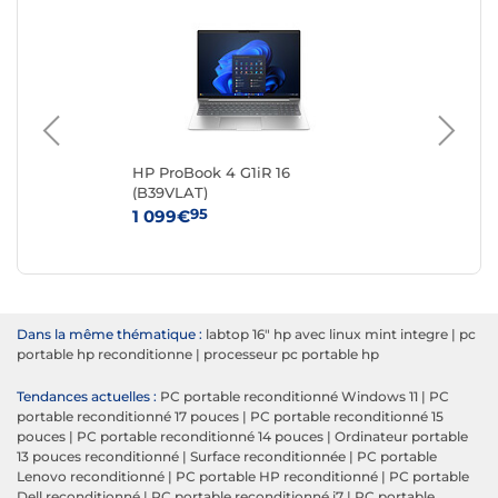
 -
HP ProBook 4 G1iR 16
Del
(B39VLAT)
Re
95
1 099€
20
Dans la même thématique :
labtop 16" hp avec linux mint integre
|
pc
portable hp reconditionne
|
processeur pc portable hp
Tendances actuelles :
PC portable reconditionné Windows 11
|
PC
portable reconditionné 17 pouces
|
PC portable reconditionné 15
pouces
|
PC portable reconditionné 14 pouces
|
Ordinateur portable
13 pouces reconditionné
|
Surface reconditionnée
|
PC portable
Lenovo reconditionné
|
PC portable HP reconditionné
|
PC portable
Dell reconditionné
|
PC portable reconditionné i7
|
PC portable