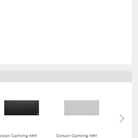
orsair Gaming MM
Corsair Gaming MM
The G-Lab