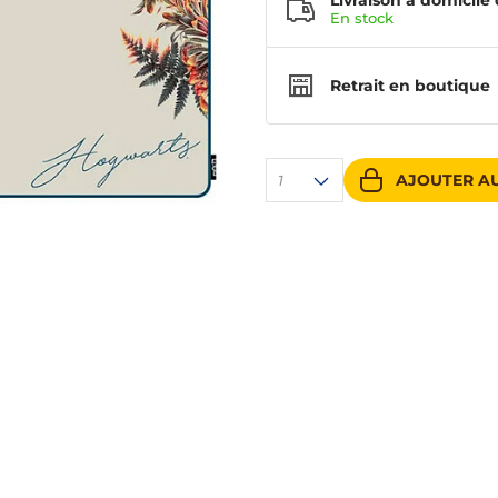
Livraison à domicile 
En
stock
Retrait en boutique
AJOUTER AU
1