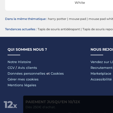
sepad
White
Dans la même thématique :
harry potter
|
mouse pad
|
mouse pad whi
Tendances actuelles :
Tapis de souris antidérapant
|
Tapis de souris rep
QUI SOMMES NOUS ?
NOUS REJO
Notre Histoire
Vendez sur 
CGV
/
Avis clients
Recrutement
Données personnelles
et
Cookies
Marketplace
Gérer mes cookies
Accessibilité
Mentions légales
PAIEMENT JUSQU'EN 10/12X
Dès 250€ d'achat.