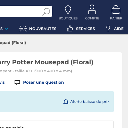
BOUTIQUES
COMPTE
PANIER
S
NOUVEAUTÉS
SERVICES
AIDE
epad (Floral)
rry Potter Mousepad (Floral)
rapant - taille XXL (900 x 400 x 4 mm)
vis
Poser une question
Alerte baisse de prix