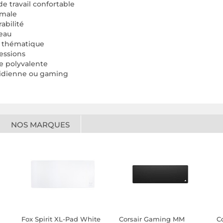
e travail confortable
imale
rabilité
reau
t thématique
essions
e polyvalente
otidienne ou gaming
NOS MARQUES
Fox Spirit XL-Pad White
Corsair Gaming MM
C