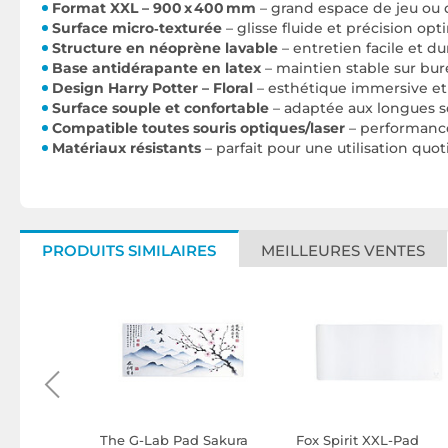
Format XXL – 900 x 400 mm
– grand espace de jeu ou d
Surface micro‑texturée
– glisse fluide et précision opt
Structure en néoprène lavable
– entretien facile et du
Base antidérapante en latex
– maintien stable sur bu
Design Harry Potter – Floral
– esthétique immersive e
Surface souple et confortable
– adaptée aux longues s
Compatible toutes souris optiques/laser
– performanc
Matériaux résistants
– parfait pour une utilisation qu
PRODUITS SIMILAIRES
MEILLEURES VENTES
er Game of
The G-Lab Pad Sakura
Fox Spirit XXL-Pad