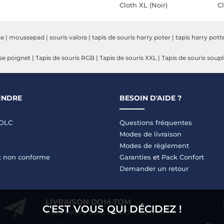
Cloth XL (Noir)
Cl
te
|
moussepad
|
souris valora
|
tapis de souris harry poter
|
tapis harry pott
ose poignet
|
Tapis de souris RGB
|
Tapis de souris XXL
|
Tapis de souris soup
INDRE
BESOIN D'AIDE ?
LDLC
Questions fréquentes
Modes de livraison
Modes de règlement
 : non conforme
Garanties
et
Pack Confort
Demander un retour
LIVRAISON DOM-TOM
C'EST VOUS QUI DÉCIDEZ !
Nous livrons dans les DOM-TOM en HT !