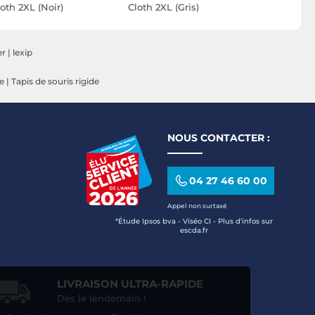
oth 2XL (Noir)
Cloth 2XL (Gris)
er
|
lexip
le
|
Tapis de souris rigide
NOUS CONTACTER :
04 27 46 60 00
Appel non surtaxé
*Étude Ipsos bva - Viséo CI - Plus d’infos sur
escda.fr
LIVRAISON ULTRA-RAPIDE
Dès le lendemain !