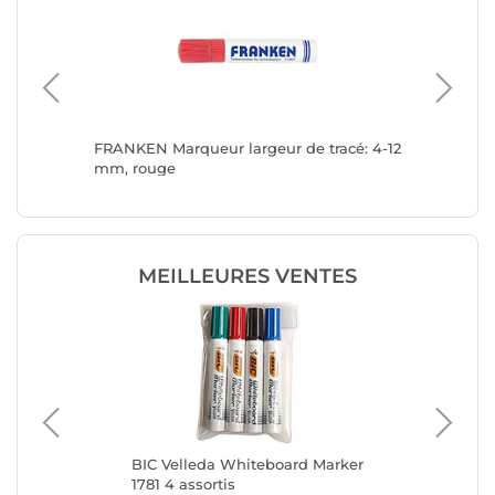
blanc
FRANKEN Marqueur largeur de tracé: 4-12
FRANKEN
m
mm, rouge
fine, la
MEILLEURES VENTES
BIC Velleda Whiteboard Marker
BIC
1781 4 assortis