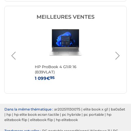
MEILLEURES VENTES
0-
HP ProBook 4 G1iR 16
Del
(B39VLAT)
Re
95
1 099€
20
Dans la même thématique :
ar202511130075
|
elite book x g1
|
ba0a5et
|
hp
|
hp elite book ecran tactile
|
pc hybride
|
pc portable
|
hp
elitebook flip
|
elitebook flip
|
hp elitebook
Tendances actuelles :
PC portable reconditionné Windows 11
|
PC