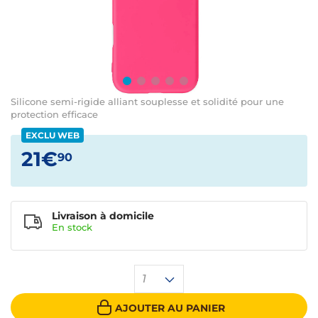
Silicone semi-rigide alliant souplesse et solidité pour une
protection efficace
EXCLU WEB
21€
90
Livraison à domicile
En
stock
1
AJOUTER AU PANIER