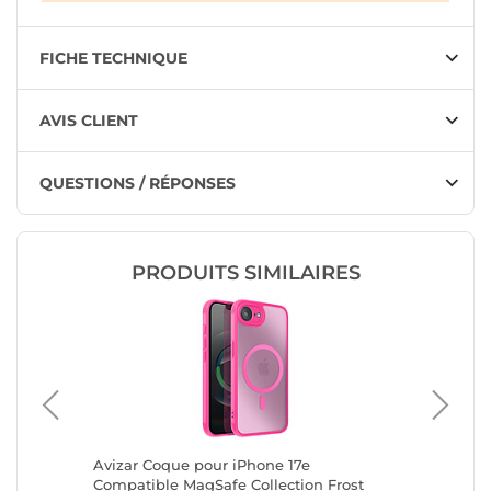
FICHE TECHNIQUE
AVIS CLIENT
QUESTIONS / RÉPONSES
PRODUITS SIMILAIRES
que Soft
Avizar Coque pour iPhone 17e
Moxie C
Compatible MagSafe Collection Frost
Premium