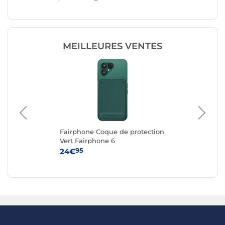
Color
Cou Fuc
MEILLEURES VENTES
g
Fairphone Coque de protection
Ap
e
Vert Fairphone 6
iPh
95
24€
59