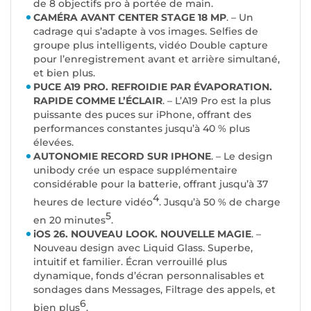
de 8 objectifs pro à portée de main.
CAMÉRA AVANT CENTER STAGE 18 MP
. – Un
cadrage qui s’adapte à vos images. Selfies de
groupe plus intelligents, vidéo Double capture
pour l’enregistrement avant et arrière simultané,
et bien plus.
PUCE A19 PRO. REFROIDIE PAR ÉVAPORATION.
RAPIDE COMME L’ÉCLAIR
. – L’A19 Pro est la plus
puissante des puces sur iPhone, offrant des
performances constantes jusqu’à 40 % plus
élevées.
AUTONOMIE RECORD SUR IPHONE
. – Le design
unibody crée un espace supplémentaire
considérable pour la batterie, offrant jusqu’à 37
4
heures de lecture vidéo
. Jusqu’à 50 % de charge
5
en 20 minutes
.
iOS 26. NOUVEAU LOOK. NOUVELLE MAGIE
. –
Nouveau design avec Liquid Glass. Superbe,
intuitif et familier. Écran verrouillé plus
dynamique, fonds d’écran personnalisables et
sondages dans Messages, Filtrage des appels, et
6
bien plus
.