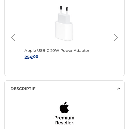
h iPhone
Apple USB-C 20W Power Adapter
Apple A
USB-C 3
00
25€
00
65€
DESCRIPTIF