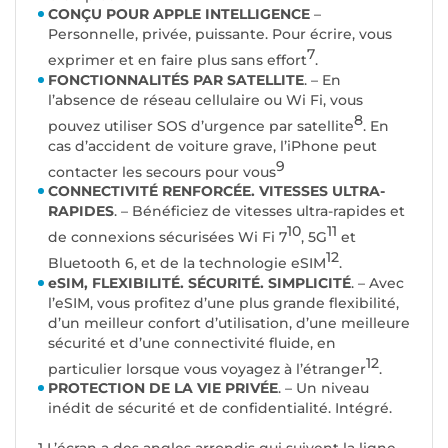
CONÇU POUR APPLE INTELLIGENCE
–
Personnelle, privée, puissante. Pour écrire, vous
7
exprimer et en faire plus sans effort
.
FONCTIONNALITÉS PAR SATELLITE
. – En
l’absence de réseau cellulaire ou Wi Fi, vous
8
pouvez utiliser SOS d’urgence par satellite
. En
cas d’accident de voiture grave, l’iPhone peut
9
contacter les secours pour vous
CONNECTIVITÉ RENFORCÉE. VITESSES ULTRA-
RAPIDES
. – Bénéficiez de vitesses ultra-rapides et
10
11
de connexions sécurisées Wi Fi 7
, 5G
et
12
Bluetooth 6, et de la technologie eSIM
.
eSIM, FLEXIBILITÉ. SÉCURITÉ. SIMPLICITÉ
. – Avec
l’eSIM, vous profitez d’une plus grande flexibilité,
d’un meilleur confort d’utilisation, d’une meilleure
sécurité et d’une connectivité fluide, en
12
particulier lorsque vous voyagez à l’étranger
.
PROTECTION DE LA VIE PRIVÉE
. – Un niveau
inédit de sécurité et de confidentialité. Intégré.