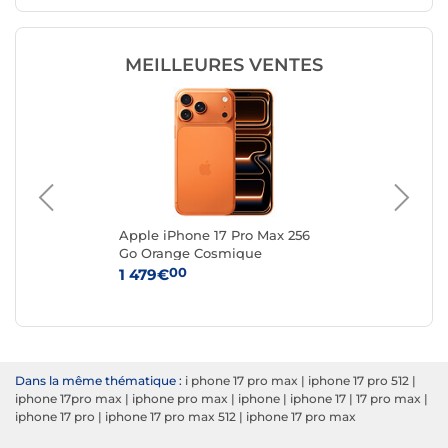
MEILLEURES VENTES
c
Apple iPhone 17 Pro Max 256
App
Go Orange Cosmique
Ar
00
1 479€
1 
Dans la même thématique :
i phone 17 pro max
|
iphone 17 pro 512
|
iphone 17pro max
|
iphone pro max
|
iphone
|
iphone 17
|
17 pro max
|
iphone 17 pro
|
iphone 17 pro max 512
|
iphone 17 pro max