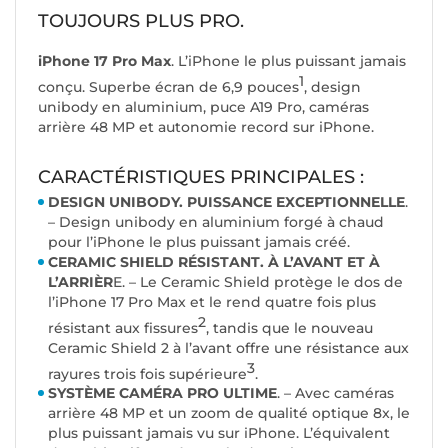
TOUJOURS PLUS PRO.
iPhone 17 Pro Max
. L’iPhone le plus puissant jamais
1
conçu. Superbe écran de 6,9 pouces
, design
unibody en aluminium, puce A19 Pro, caméras
arrière 48 MP et autonomie record sur iPhone.
CARACTÉRISTIQUES PRINCIPALES :
DESIGN UNIBODY. PUISSANCE EXCEPTIONNELLE
.
– Design unibody en aluminium forgé à chaud
pour l’iPhone le plus puissant jamais créé.
CERAMIC SHIELD RÉSISTANT. À L’AVANT ET À
L’ARRIÈR
E. – Le Ceramic Shield protège le dos de
l’iPhone 17 Pro Max et le rend quatre fois plus
2
résistant aux fissures
, tandis que le nouveau
Ceramic Shield 2 à l’avant offre une résistance aux
3
rayures trois fois supérieure
.
SYSTÈME CAMÉRA PRO ULTIME
. – Avec caméras
arrière 48 MP et un zoom de qualité optique 8x, le
plus puissant jamais vu sur iPhone. L’équivalent