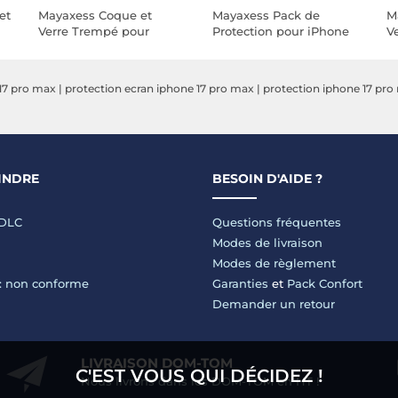
et
Mayaxess Coque et
Mayaxess Pack de
M
Verre Trempé pour
Protection pour iPhone
V
iPhone SE 2022 Haute
16e avec Coque et Verre
i
Résistance Tactile fluide
Trempé Transparent
Pr
Transparent
T
17 pro max
|
protection ecran iphone 17 pro max
|
protection iphone 17 pro
INDRE
BESOIN D'AIDE ?
LDLC
Questions fréquentes
Modes de livraison
Modes de règlement
 : non conforme
Garanties
et
Pack Confort
Demander un retour
LIVRAISON DOM-TOM
C'EST VOUS QUI DÉCIDEZ !
Nous livrons dans les DOM-TOM en HT !