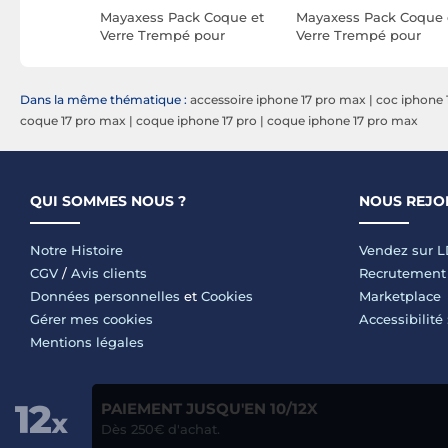
ue pour
Mayaxess Pack Coque et
Mayaxess Pack Coque 
2 en
Verre Trempé pour
Verre Trempé pour
avec
iPhone 13 Protection
iPhone 14 Protection
ti-
Intégrale Antichoc
Anti-choc et Anti-
Transparent
rayures Transparent
Dans la même thématique :
accessoire iphone 17 pro max
|
coc iphone 
coque 17 pro max
|
coque iphone 17 pro
|
coque iphone 17 pro max
QUI SOMMES NOUS ?
NOUS REJO
Notre Histoire
Vendez sur 
CGV
/
Avis clients
Recrutement
Données personnelles
et
Cookies
Marketplace
Gérer mes cookies
Accessibilité
Mentions légales
PAIEMENT JUSQU'EN 10/12X
Dès 250€ d'achat.