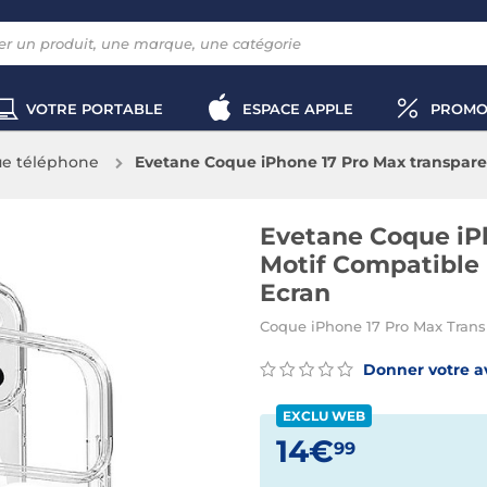
VOTRE PORTABLE
ESPACE APPLE
PROMO
e téléphone
Evetane Coque iPhone 17 Pro Max transparen
Ecran
Evetane Coque iP
Motif Compatible 
Ecran
Coque iPhone 17 Pro Max Trans
Donner votre a
EXCLU WEB
14€
99