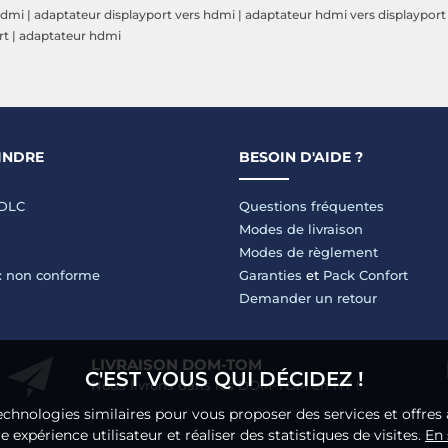
hdmi
|
adaptateur displayport vers hdmi
|
adaptateur hdmi vers displayport
rt
|
adaptateur hdmi
INDRE
BESOIN D'AIDE ?
LDLC
Questions fréquentes
Modes de livraison
Modes de règlement
 : non conforme
Garanties
et
Pack Confort
Demander un retour
LIVRAISON DOM-TOM
C'EST VOUS QUI DÉCIDEZ !
Nous livrons dans les DOM-TOM en HT !
echnologies similaires pour vous proposer des services et offres 
 expérience utilisateur et réaliser des statistiques de visites.
En 