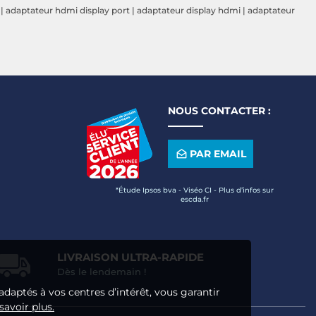
|
adaptateur hdmi display port
|
adaptateur display hdmi
|
adaptateur
NOUS CONTACTER :
PAR EMAIL
*Étude Ipsos bva - Viséo CI - Plus d’infos sur
escda.fr
LIVRAISON ULTRA-RAPIDE
Dès le lendemain !
adaptés à vos centres d’intérêt, vous garantir
savoir plus.