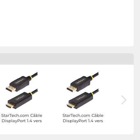
StarTech.com Câble
StarTech.com Câble
TEXT
DisplayPort 1.4 vers
DisplayPort 1.4 vers
DisplayP
HDMI 4K 60Hz (2 m)
HDMI 4K 60Hz (3 m)
blindé 4K