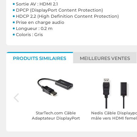
Sortie AV : HDMI 2.1
DPCP (DisplayPort Content Protection)
HDCP 2.2 (High Definition Content Protection)
Prise en charge audio
Longueur : 0.2 m
Coloris : Gris
PRODUITS SIMILAIRES
MEILLEURES VENTES
isplayPort
StarTech.com Câble
Nedis Câble Displaypo
MI mâle (3
Adaptateur DisplayPort
mâle vers HDMI femel
vers HDMI
(20 cm)