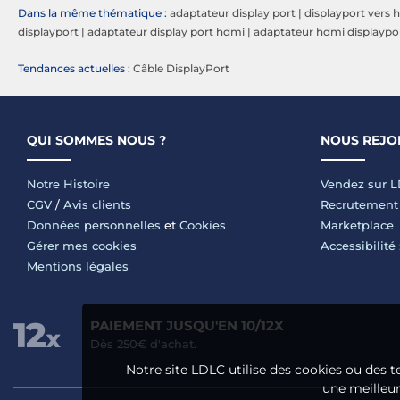
Dans la même thématique :
adaptateur display port
|
displayport vers 
displayport
|
adaptateur display port hdmi
|
adaptateur hdmi displaypo
Tendances actuelles :
Câble DisplayPort
QUI SOMMES NOUS ?
NOUS REJO
Notre Histoire
Vendez sur 
CGV
/
Avis clients
Recrutement
Données personnelles
et
Cookies
Marketplace
Gérer mes cookies
Accessibilité
Mentions légales
PAIEMENT JUSQU'EN 10/12X
Dès 250€ d'achat.
Notre site LDLC utilise des cookies ou des t
une meilleure