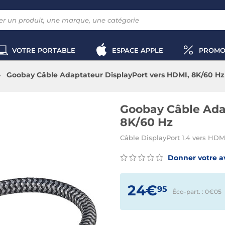
VOTRE PORTABLE
ESPACE APPLE
PROMO
Goobay Câble Adaptateur DisplayPort vers HDMI, 8K/60 Hz
Goobay Câble Ada
8K/60 Hz
Câble DisplayPort 1.4 vers HDMI
Donner votre a
24€
95
Éco-part. : 0€
05