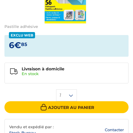
Pastille adhésive
EXCLU WEB
6€
85
Livraison à domicile
En
stock
1
AJOUTER AU PANIER
Vendu et expédié par :
Contacter
Stock-Bureau