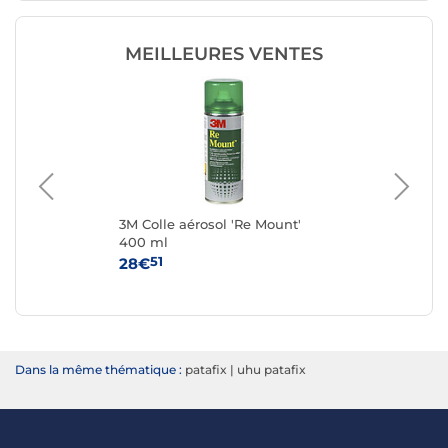
MEILLEURES VENTES
3M Colle aérosol 'Re Mount'
tes
400 ml
Xt
51
28€
10
Dans la même thématique :
patafix
|
uhu patafix