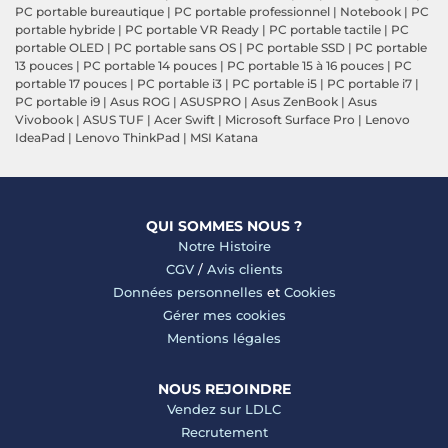
PC portable bureautique
|
PC portable professionnel
|
Notebook
|
PC
portable hybride
|
PC portable VR Ready
|
PC portable tactile
|
PC
portable OLED
|
PC portable sans OS
|
PC portable SSD
|
PC portable
13 pouces
|
PC portable 14 pouces
|
PC portable 15 à 16 pouces
|
PC
portable 17 pouces
|
PC portable i3
|
PC portable i5
|
PC portable i7
|
PC portable i9
|
Asus ROG
|
ASUSPRO
|
Asus ZenBook
|
Asus
Vivobook
|
ASUS TUF
|
Acer Swift
|
Microsoft Surface Pro
|
Lenovo
IdeaPad
|
Lenovo ThinkPad
|
MSI Katana
QUI SOMMES NOUS ?
Notre Histoire
CGV
/
Avis clients
Données personnelles
et
Cookies
Gérer mes cookies
Mentions légales
NOUS REJOINDRE
Vendez sur LDLC
Recrutement