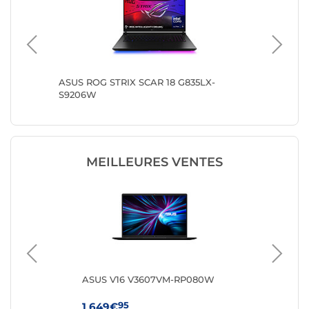
3F1)
ASUS ROG STRIX SCAR 18 G835LX-
ASUS RO
S9206W
DR0W
MEILLEURES VENTES
8FR
ASUS V16 V3607VM-RP080W
HP 
95
1 649€
64