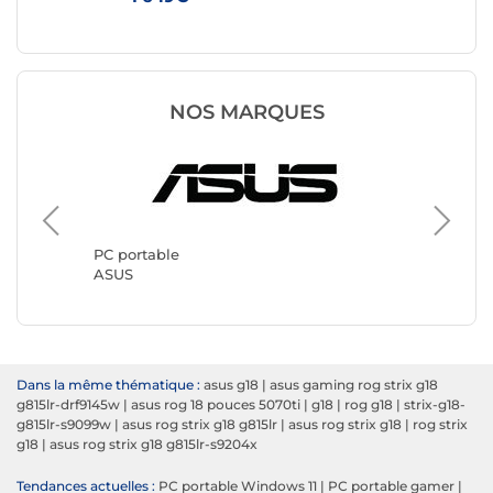
NOS MARQUES
PC port
Lenovo
PC portable
ASUS
Dans la même thématique :
asus g18
|
asus gaming rog strix g18
g815lr-drf9145w
|
asus rog 18 pouces 5070ti
|
g18
|
rog g18
|
strix-g18-
g815lr-s9099w
|
asus rog strix g18 g815lr
|
asus rog strix g18
|
rog strix
g18
|
asus rog strix g18 g815lr-s9204x
Tendances actuelles :
PC portable Windows 11
|
PC portable gamer
|