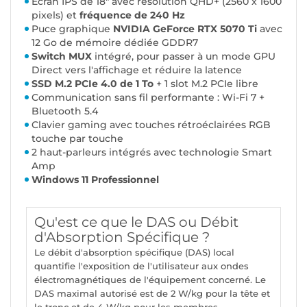
Écran IPS de 18" avec résolution QHD+ (2560 x 1600
pixels) et
fréquence de 240 Hz
Puce graphique
NVIDIA GeForce RTX 5070 Ti
avec
12 Go de mémoire dédiée GDDR7
Switch MUX
intégré, pour passer à un mode GPU
Direct vers l'affichage et réduire la latence
SSD M.2 PCIe 4.0 de 1 To
+ 1 slot M.2 PCIe libre
Communication sans fil performante : Wi-Fi 7 +
Bluetooth 5.4
Clavier gaming avec touches rétroéclairées RGB
touche par touche
2 haut-parleurs intégrés avec technologie Smart
Amp
Windows 11 Professionnel
Qu'est ce que le DAS ou Débit
d'Absorption Spécifique ?
Le débit d'absorption spécifique (DAS) local
quantifie l'exposition de l'utilisateur aux ondes
électromagnétiques de l'équipement concerné. Le
DAS maximal autorisé est de 2 W/kg pour la tête et