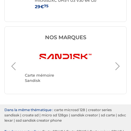
microSDXC UHS-I U3 V30 64 Go
mi
+ Adaptateur SD
Go
75
29€
59
NOS MARQUES
Carte m
Kingsto
Carte mémoire
Sandisk
Dans la même thématique :
carte microsd 128
|
creator series
sandissk
|
croate sd
|
micro sd 128go
|
sandisk creator
|
sd carte
|
sdxc
lexar
|
ssd sandisk creator phone