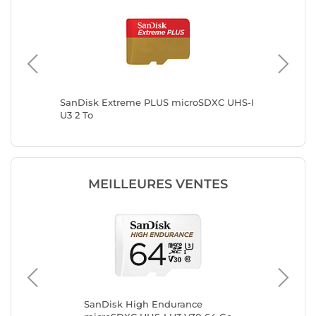
I U3 2
SanDisk Extreme PLUS microSDXC UHS-I
Kingsto
U3 2 To
MEILLEURES VENTES
en
SanDisk High Endurance
Sa