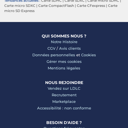
Tendances actuelles :
Carte SDHC
|
Carte SDXC
|
Carte micro SDHC
|
Carte micro SDXC
|
Carte CompactFlash
|
Carte CFexpress
|
Carte
micro SD Express
QUI SOMMES NOUS ?
Notre Histoire
CGV
/
Avis clients
Données personnelles
et
Cookies
Gérer mes cookies
Mentions légales
NOUS REJOINDRE
Vendez sur LDLC
Recrutement
Marketplace
Accessibilité : non conforme
BESOIN D'AIDE ?