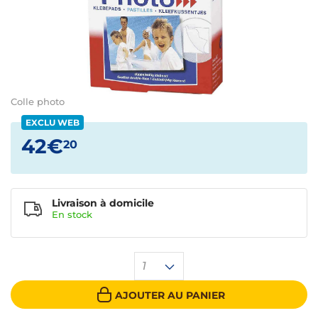
Colle photo
EXCLU WEB
42€
20
Livraison à domicile
En
stock
1
AJOUTER AU PANIER