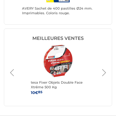
ives ni
AVERY Sachet de 400 pastilles Ø24 mm.
3M Blis
g fix
Imprimables. Coloris rouge.
plastiq
MEILLEURES VENTES
tesa Fixer Objets Double Face
TO
Xtrême 500 Kg
Co
16 
85
10€
22