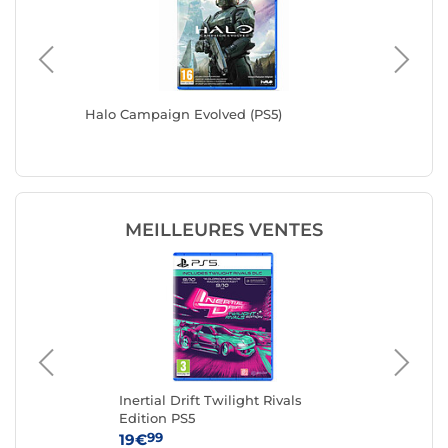
Halo Campaign Evolved (PS5)
Echoes o
MEILLEURES VENTES
Inertial Drift Twilight Rivals
Mar
Edition PS5
99
19€
44