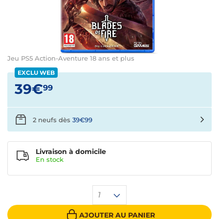
Jeu PS5 Action-Aventure 18 ans et plus
EXCLU WEB
39€
99
2 neufs dès
39€99
Livraison à domicile
En
stock
1
AJOUTER AU PANIER