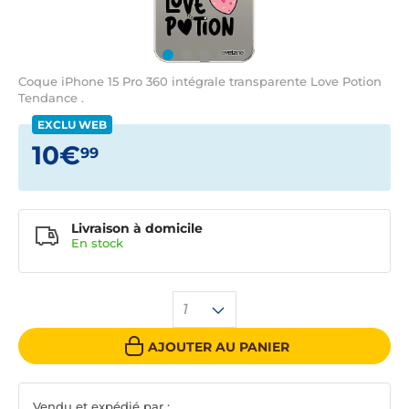
Coque iPhone 15 Pro 360 intégrale transparente Love Potion
Tendance .
EXCLU WEB
10€
99
Livraison à domicile
En
stock
1
AJOUTER AU PANIER
Vendu et expédié par :