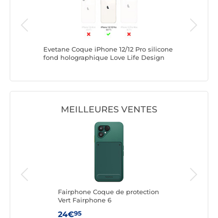
60
Evetane Coque iPhone 12/12 Pro silicone
Evetane 
ve Potion
fond holographique Love Life Design
intégral
Tendance
MEILLEURES VENTES
ng
Fairphone Coque de protection
Fai
le
Vert Fairphone 6
Rem
6
95
24€
24