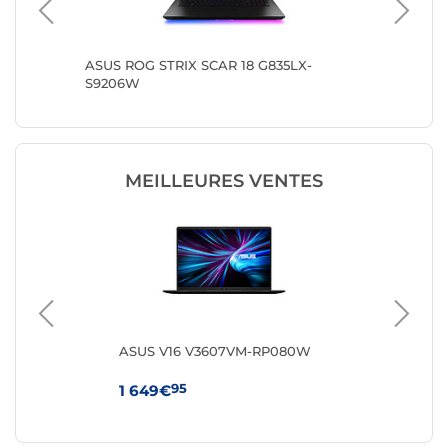
1AX-
ASUS ROG STRIX SCAR 18 G835LX-
ASUS R
S9206W
DR1W
MEILLEURES VENTES
R-
ASUS V16 V3607VM-RP080W
Len
(8
95
1 649€
1 