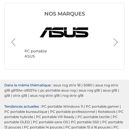
NOS MARQUES
PC port
Lenovo
PC portable
ASUS
Dans la même thématique :
asus rog strix 18
|
5080
|
asus rog strix
g18 g815lw-s9057w
|
pc portable asus rog
|
asus rog g18
|
asus g18
|
g18
|
strix g18
|
asus rog strix g18
|
rog strix g18
Tendances actuelles :
PC portable Windows 11
|
PC portable gamer
|
PC portable bureautique
|
PC portable professionnel
|
Notebook
|
PC
portable hybride
|
PC portable VR Ready
|
PC portable tactile
|
PC
portable OLED
|
PC portable sans OS
|
PC portable SSD
|
PC portable
13 pouces
|
PC portable 14 pouces
|
PC portable 15 à 16 pouces
|
PC