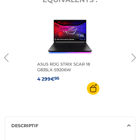
ASUS ROG STRIX SCAR 18
G835LX-S9206W
95
4 299€
DESCRIPTIF