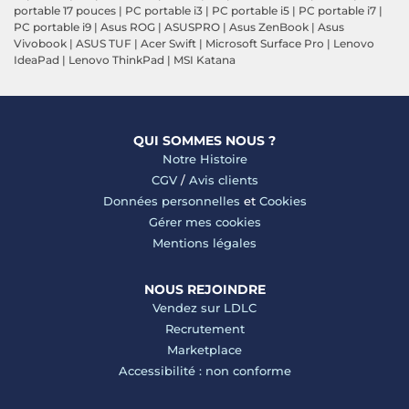
portable 17 pouces
|
PC portable i3
|
PC portable i5
|
PC portable i7
|
PC portable i9
|
Asus ROG
|
ASUSPRO
|
Asus ZenBook
|
Asus
Vivobook
|
ASUS TUF
|
Acer Swift
|
Microsoft Surface Pro
|
Lenovo
IdeaPad
|
Lenovo ThinkPad
|
MSI Katana
QUI SOMMES NOUS ?
Notre Histoire
CGV
/
Avis clients
Données personnelles
et
Cookies
Gérer mes cookies
Mentions légales
NOUS REJOINDRE
Vendez sur LDLC
Recrutement
Marketplace
Accessibilité : non conforme