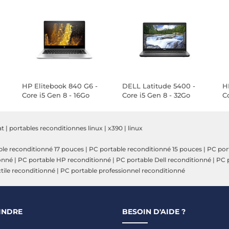
HP Elitebook 840 G6 -
DELL Latitude 5400 -
H
Core i5 Gen 8 - 16Go
Core i5 Gen 8 - 32Go
Co
ux
RAM - 256Go SSD - Linux
RAM - 256Go SSD - Linux
R
at
|
portables reconditionnes linux
|
x390
|
linux
le reconditionné 17 pouces
|
PC portable reconditionné 15 pouces
|
PC por
onné
|
PC portable HP reconditionné
|
PC portable Dell reconditionné
|
PC p
tile reconditionné
|
PC portable professionnel reconditionné
INDRE
BESOIN D'AIDE ?