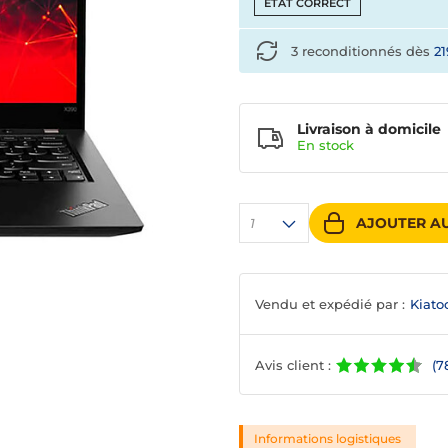
ETAT CORRECT
3 reconditionnés dès
2
Livraison à domicile
En
stock
AJOUTER AU
1
Vendu et expédié par :
Kiato
Avis client :
(7
Informations logistiques