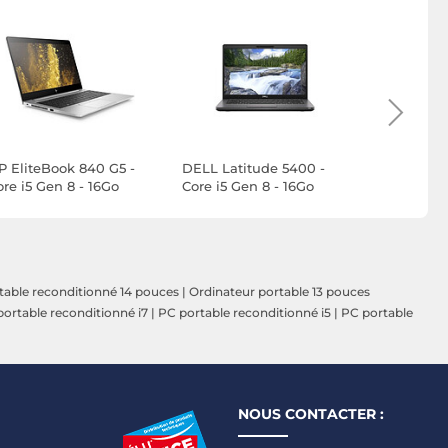
P EliteBook 840 G5 -
DELL Latitude 5400 -
DELL Lati
re i5 Gen 8 - 16Go
Core i5 Gen 8 - 16Go
Core i5 Ge
AM - 256Go SSD - Linux
RAM - 256Go SSD - Linux
RAM - 256
table reconditionné 14 pouces
|
Ordinateur portable 13 pouces
ortable reconditionné i7
|
PC portable reconditionné i5
|
PC portable
NOUS CONTACTER :