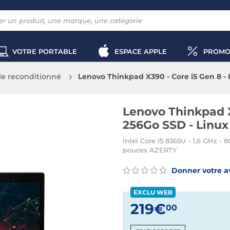
VOTRE PORTABLE
ESPACE APPLE
PROMO
le reconditionné
Lenovo Thinkpad X390 - Core i5 Gen 8 -
Lenovo Thinkpad X
256Go SSD - Linux
Intel Core I5 8365U - 1,6 GHz -
pouces AZERTY
Donner votre a
EXCLU WEB
219€
00