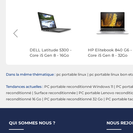
 5400 -
DELL Latitude 5300 -
HP Elitebook 840 G6 -
- 16Go
Core i5 Gen 8 - 16Go
Core i5 Gen 8 - 32Go
SSD -
RAM - 256Go SSD - Linux
RAM - 256Go SSD - Lin
Dans la même thématique :
pc portable linux
|
pc portable linux bon et
Tendances actuelles :
PC portable reconditionné Windows 11
|
PC portab
reconditionné
|
Surface reconditionnée
|
PC portable Lenovo reconditi
reconditionné 16 Go
|
PC portable reconditionné 32 Go
|
PC portable tac
QUI SOMMES NOUS ?
NOUS REJO