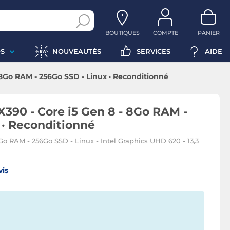
BOUTIQUES
COMPTE
PANIER
S
NOUVEAUTÉS
SERVICES
AIDE
 8Go RAM - 256Go SSD - Linux · Reconditionné
390 - Core i5 Gen 8 - 8Go RAM -
 · Reconditionné
 8Go RAM - 256Go SSD - Linux - Intel Graphics UHD 620 - 13,3
vis