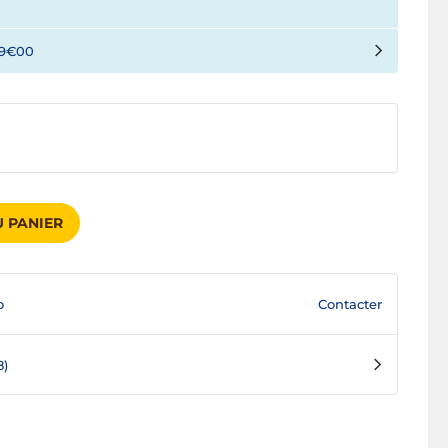
19€00
 PANIER
Contacter
o
8)