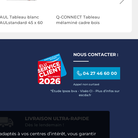
AUL Tableau blanc
Q-CONNECT Tableau
MAUL Tabl
AULstandard 45 x 60
mélaminé cadre bois
MAULstand
m Gris
lisse lavable stabilité
cm Gris
NOUS CONTACTER :
04 27 46 60 00
Appel non surtaxé
*Étude Ipsos bva - Viséo CI - Plus d’infos sur
escda.fr
LIVRAISON ULTRA-RAPIDE
Dès le lendemain !
adaptés à vos centres d’intérêt, vous garantir