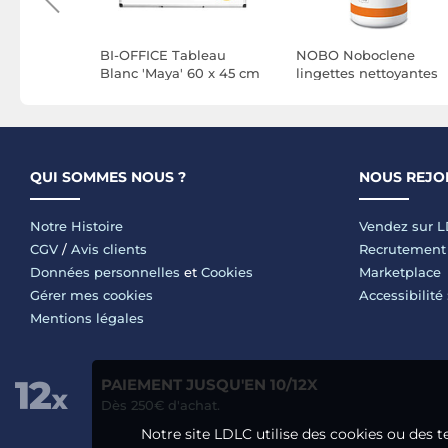
bleau
BI-OFFICE Tableau
NOBO Noboclene
ique 60 x
Blanc 'Maya' 60 x 45 cm
lingettes nettoyantes
 Marqueur
Emaillé Intensif Cadre
pour tableaux blancs
Alu et Plumier
100 lingettes
QUI SOMMES NOUS ?
NOUS REJO
Notre Histoire
Vendez sur 
CGV
/
Avis clients
Recrutement
Données personnelles
et
Cookies
Marketplace
Gérer mes cookies
Accessibilité
Mentions légales
PAIEMENT JUSQU'EN 10/12X
Dès 250€ d'achat.
Notre site LDLC utilise des cookies ou des t