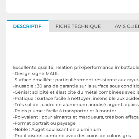
DESCRIPTIF
FICHE TECHNIQUE
AVIS CLIE
Excellente qualité, relation prix/performance imbattabl
-Design signé MAUL
-Surface émaillée : particulièrement résistante aux rayu
-Inusable : 30 ans de garantie sur la surface sous conditi
-Génial : solidité et élasticité du métal combinées avec l
-Pratique : surface facile à nettoyer, insensible aux acid
-Très solide : cadre en aluminium anodisé argent, épais
-Poids plume : facile à transporter et à monter
-Polyvalent : pour aimants et marqueurs, très bon effaça
-Format portrait ou paysage
-Noble : Auget coulissant en aluminium
-Profil discret combiné avec des coins de coloris gris