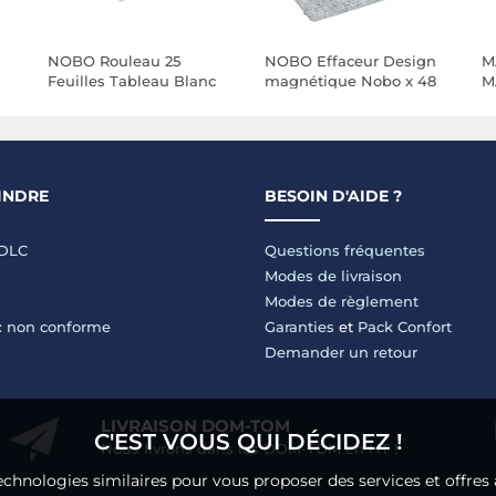
NOBO Rouleau 25
NOBO Effaceur Design
M
Feuilles Tableau Blanc
magnétique Nobo x 48
M
80 x 60 cm
c
électrostatiques et
effaçables Unies
INDRE
BESOIN D'AIDE ?
LDLC
Questions fréquentes
Modes de livraison
Modes de règlement
 : non conforme
Garanties
et
Pack Confort
Demander un retour
LIVRAISON DOM-TOM
C'EST VOUS QUI DÉCIDEZ !
Nous livrons dans les DOM-TOM en HT !
echnologies similaires pour vous proposer des services et offres 