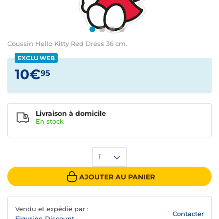
Coussin Hello Kitty Red Dress 36 cm.
EXCLU WEB
10€
95
Livraison à domicile
En
stock
1
AJOUTER AU PANIER
Vendu et expédié par :
Contacter
Figurine-Discount