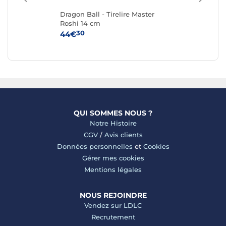
rk
Dragon Ball - Tirelire Master
Les
Roshi 14 cm
Bus
30
44€
21
QUI SOMMES NOUS ?
Notre Histoire
CGV
/
Avis clients
Données personnelles
et
Cookies
Gérer mes cookies
Mentions légales
NOUS REJOINDRE
Vendez sur LDLC
Recrutement