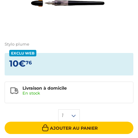
Stylo plume
EXCLU WEB
10€
76
Livraison à domicile
En
stock
1
AJOUTER AU PANIER