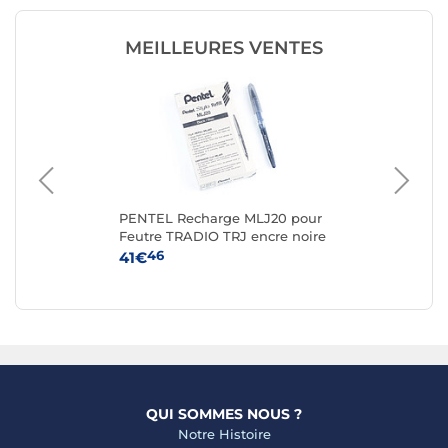
MEILLEURES VENTES
4
PENTEL Recharge MLJ20 pour
PA
Feutre TRADIO TRJ encre noire
Tai
x 12
46
41€
5€
QUI SOMMES NOUS ?
Notre Histoire