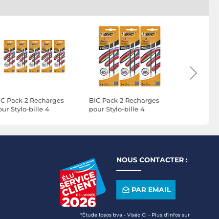
IC Pack 2 Recharges
BIC Pack 2 Recharges
BIC Pack 
ur Stylo-bille 4
pour Stylo-bille 4
pour Stylo-
olours Smooth S Noir x
Colours Smooth S Noir x
Colours S
3
10
NOUS CONTACTER :
PAR EMAIL
*Étude Ipsos bva - Viséo CI - Plus d’infos sur