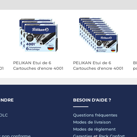
PELIKAN Etui de 6
PELIKAN Etui de 6
B
01
Cartouches d'encre 4001
Cartouches d'encre 4001
po
TP/6 Noir x 3
TP/6 Noir x 10
C
5
INDRE
BESOIN D'AIDE ?
LDLC
Questions fréquentes
Modes de livraison
Modes de règlement
 : non conforme
Garanties
et
Pack Confort