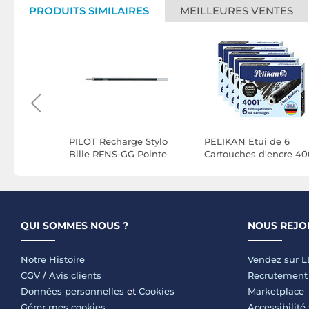
PRODUITS SIMILAIRES
MEILLEURES VENTES
lister 2
PILOT Recharge Stylo
PELIKAN Etui de 6
noir
Bille RFNS-GG Pointe
Cartouches d'encre 40
ompatible
Fine Noir x 12
TP/6 Noir x 5
nc
QUI SOMMES NOUS ?
NOUS REJO
Notre Histoire
Vendez sur 
CGV
/
Avis clients
Recrutement
Données personnelles
et
Cookies
Marketplace
Gérer mes cookies
Accessibilité