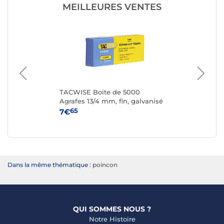
MEILLEURES VENTES
TACWISE Boite de 5000
LEI
Agrafes 13/4 mm, fin, galvanisé
NE
Ver
65
7€
14
Dans la même thématique :
poincon
QUI SOMMES NOUS ?
Notre Histoire