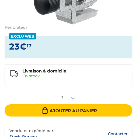
Perforateur
EXCLU WEB
23€
17
Livraison à domicile
En
stock
1
AJOUTER AU PANIER
Vendu et expédié par :
Contacter
Stock-Bureau