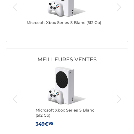
Microsoft Xbox Series S Blanc (512 Go)
Microsoft
MEILLEURES VENTES
nc (1
Microsoft Xbox Series S Blanc
Micr
(512 Go)
95
349€
70