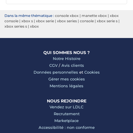
Dans la même thématique :
console xbox
|
manette xbox
|
xbox
console
|
xbox s
|
xbox serie
|
xbox series
|
console
|
xbox serie s
|
xbox series s
|
xbox
QUI SOMMES NOUS ?
Notre Histoire
CGV
/
Avis clients
Données personnelles
et
Cookies
Gérer mes cookies
Mentions légales
NOUS REJOINDRE
Vendez sur LDLC
Recrutement
Marketplace
Accessibilité : non conforme