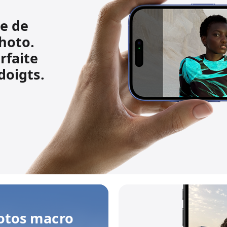
e de
photo.
rfaite
doigts.
otos macro