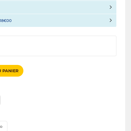
18€00
 PANIER
Go