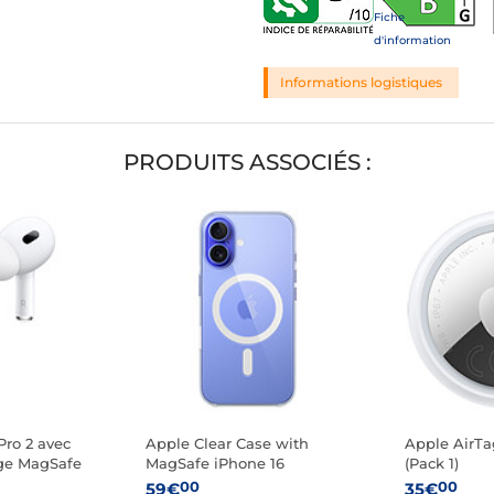
Fiche
d'information
Informations logistiques
PRODUITS ASSOCIÉS :
Pro 2 avec
Apple Clear Case with
Apple AirTa
rge MagSafe
MagSafe iPhone 16
(Pack 1)
00
00
59€
35€