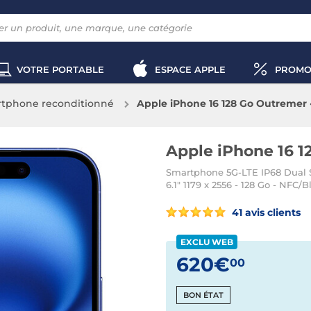
VOTRE PORTABLE
ESPACE APPLE
PROMO
tphone reconditionné
Apple iPhone 16 128 Go Outremer 
Apple iPhone 16 1
Smartphone 5G-LTE IP68 Dual S
6.1" 1179 x 2556 - 128 Go - NFC/B
41 avis clients
EXCLU WEB
620€
00
BON ÉTAT