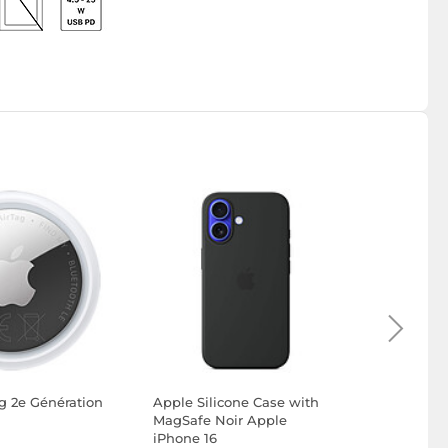
g 2e Génération
Apple Silicone Case with
Tiger Gl
MagSafe Noir Apple
Ring iPho
iPhone 16
90
9€