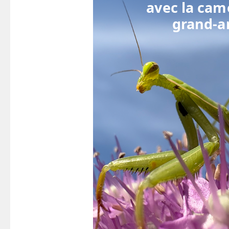
avec la cam
grand‑a