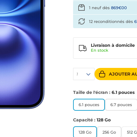
1 neuf dès
869€00
12 reconditionnés dès
6
Livraison à domicile
En
stock
AJOUTER AU
1
Taille de l'écran :
6.1 pouces
6.1 pouces
6.7 pouces
Capacité :
128 Go
128 Go
256 Go
512 