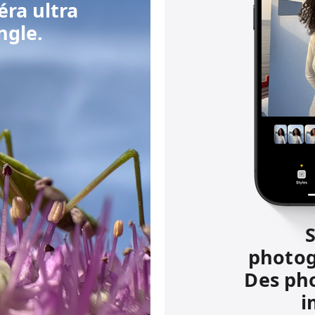
éra ultra
ngle.
S
photog
Des pho
i