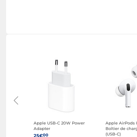
e
Apple USB-C 20W Power
Apple AirPods 
Vert
Adapter
Boîtier de cha
(USB-C)
00
25€