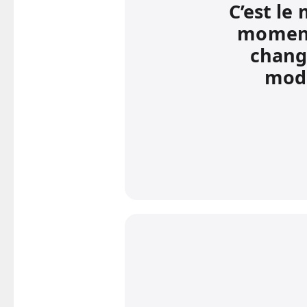
C’est le 
momen
chang
mod