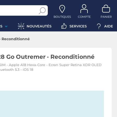
BOUTIQUES
COMPTE
PANIER
S
NOUVEAUTÉS
SERVICES
AIDE
· Reconditionné
28 Go Outremer · Reconditionné
IM - Apple A18 Hexa-Core - Ecran Super Retina XDR OLED
luetooth 5.3 - iOS 18