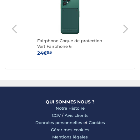
Fairphone Coque de protection
Fa
ble
Vert Fairphone 6
Re
n
6
95
24€
24
QUI SOMMES NOUS ?
Notre Histoire
CGV
/
Avis clients
Données personnelles
et
Cookies
Gérer mes cookies
Mentions légales