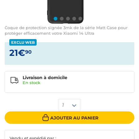
Coque de protection signée 3mk de la série Matt Case pour
protéger efficacement votre Xiaomi 14 Ultra
EXCLU WEB
21€
90
Livraison à domicile
En
stock
1
AJOUTER AU PANIER
Vendu et expédié par :