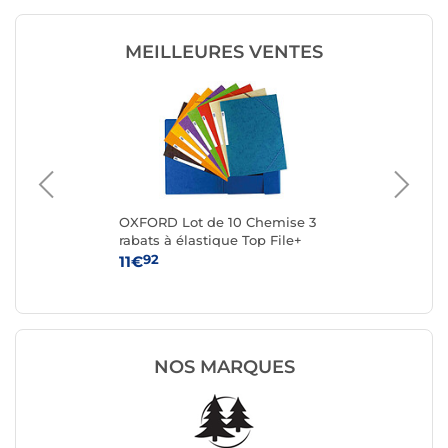
MEILLEURES VENTES
gle
OXFORD Lot de 10 Chemise 3
Elb
rabats à élastique Top File+
rab
Assorties Style
92
11€
43
NOS MARQUES