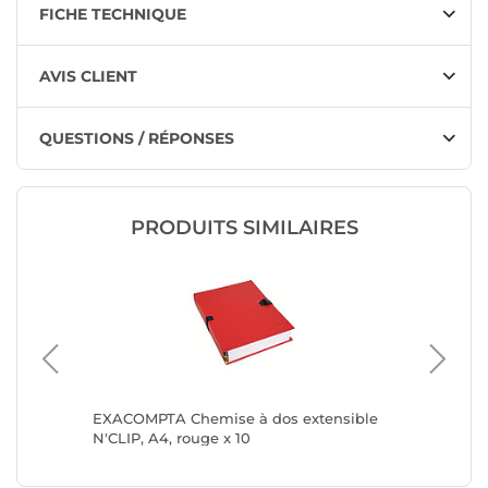
FICHE TECHNIQUE
AVIS CLIENT
QUESTIONS / RÉPONSES
PRODUITS SIMILAIRES
nsible
EXACOMPTA Chemise à dos extensible
EXACOMP
is blanc
N'CLIP, A4, rouge x 10
N'CLIP, 