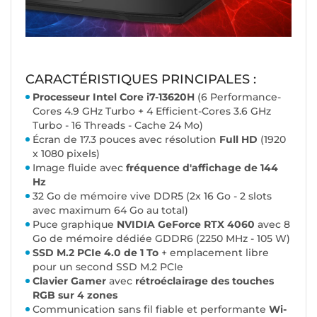
CARACTÉRISTIQUES PRINCIPALES :
Processeur Intel Core i7-13620H
(6 Performance-
Cores 4.9 GHz Turbo + 4 Efficient-Cores 3.6 GHz
Turbo - 16 Threads - Cache 24 Mo)
Écran de 17.3 pouces avec résolution
Full HD
(1920
x 1080 pixels)
Image fluide avec
fréquence d'affichage de 144
Hz
32 Go de mémoire vive DDR5 (2x 16 Go - 2 slots
avec maximum 64 Go au total)
Puce graphique
NVIDIA GeForce RTX 4060
avec 8
Go de mémoire dédiée GDDR6 (2250 MHz - 105 W)
SSD M.2 PCIe 4.0 de 1 To
+ emplacement libre
pour un second SSD M.2 PCIe
Clavier Gamer
avec
rétroéclairage des touches
RGB sur 4 zones
Communication sans fil fiable et performante
Wi-