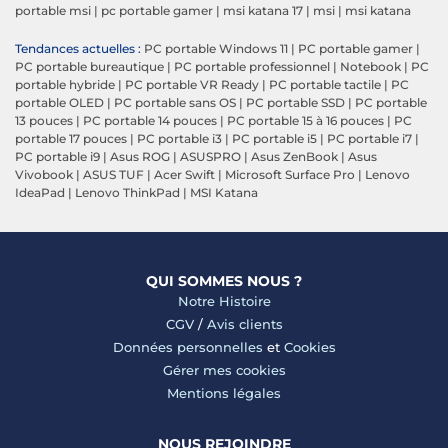
portable msi
|
pc portable gamer
|
msi katana 17
|
msi
|
msi katana
Tendances actuelles :
PC portable Windows 11
|
PC portable gamer
|
PC portable bureautique
|
PC portable professionnel
|
Notebook
|
PC
portable hybride
|
PC portable VR Ready
|
PC portable tactile
|
PC
portable OLED
|
PC portable sans OS
|
PC portable SSD
|
PC portable
13 pouces
|
PC portable 14 pouces
|
PC portable 15 à 16 pouces
|
PC
portable 17 pouces
|
PC portable i3
|
PC portable i5
|
PC portable i7
|
PC portable i9
|
Asus ROG
|
ASUSPRO
|
Asus ZenBook
|
Asus
Vivobook
|
ASUS TUF
|
Acer Swift
|
Microsoft Surface Pro
|
Lenovo
IdeaPad
|
Lenovo ThinkPad
|
MSI Katana
QUI SOMMES NOUS ?
Notre Histoire
CGV
/
Avis clients
Données personnelles
et
Cookies
Gérer mes cookies
Mentions légales
NOUS REJOINDRE