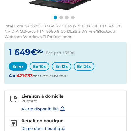
Intel Core i7-13620H 32 Go SSD 1 To 17.3" LED Full HD 144 Hz
NVIDIA GeForce RTX 4060 8 Go DLSS 3 Wi-Fi 6/Bluetooth
Webcam Windows 11 Professionnel
1 649€
95
Éco-part. : 3€
98
En 4x
En 10x
En 12x
En 24x
4 x
421€33
dont 35€37 de frais
Livraison à domicile
Rupture
Alerte disponibilité
Retrait en boutique
Dispo dans
1 boutique