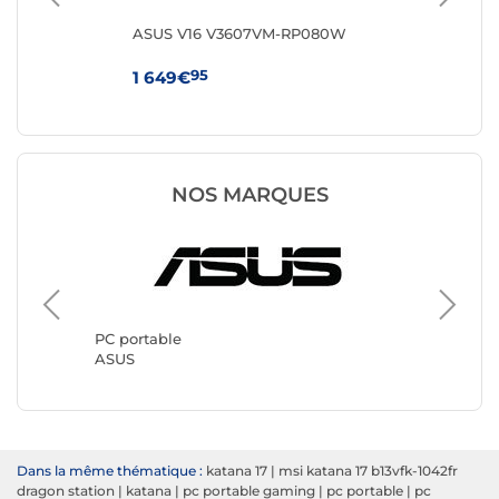
8FR
ASUS V16 V3607VM-RP080W
HP 
95
1 649€
64
NOS MARQUES
PC port
Lenovo
PC portable
ASUS
Dans la même thématique :
katana 17
|
msi katana 17 b13vfk-1042fr
dragon station
|
katana
|
pc portable gaming
|
pc portable
|
pc