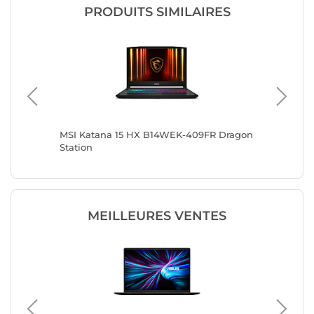
PRODUITS SIMILAIRES
MSI Katana 15 HX B14WEK-409FR Dragon
MSI Kat
Station
Station
MEILLEURES VENTES