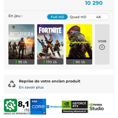
10 290
En jeu :
Full HD
Quad HD
4K
VOIR
95 i/s
170 i/s
90 i/s
Reprise de votre ancien produit
En savoir plus