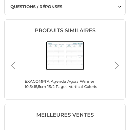
QUESTIONS / RÉPONSES
PRODUITS SIMILAIRES
re
EXACOMPTA Agenda Agora Winner
EXACOM
r 2
10,5x15,5cm 1S/2 Pages Vertical Coloris
10,5x15,
Aléatoire x 5
Aléatoir
MEILLEURES VENTES