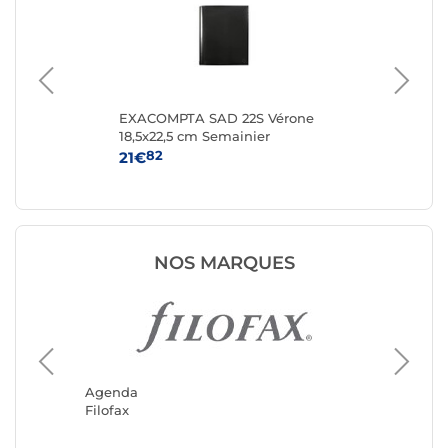
e
EXACOMPTA SAD 22S Vérone
QU
p
18,5x22,5 cm Semainier
'T
Septembre à Décembre - 16
pag
82
21€
9
mois
NOS MARQUES
Agenda
Exacom
Agenda
Filofax