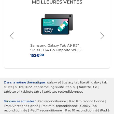
MEILLEURES VENTES
 GB
Samsung Galaxy Tab A9 8.7"
App
-
SM-X110 64 Go Graphite Wi-Fi -
(20
Reconditionné
Ste
00
152€
84
Dans la même thématique :
galaxy s6
|
galaxy tab lite s6
|
galaxy tab
s6 lite
|
s6 lite 2022
|
tab samsung s6 lite
|
tabl s6
|
tablette litle
|
tablette p
|
tablette tab s
|
tablettes reconditionnees
Tendances actuelles :
iPad reconditionné
|
iPad Pro reconditionné
|
iPad Air reconditionné
|
iPad mini reconditionné
|
Galaxy Tab
reconditionnée
|
iPad 11 reconditionné
|
iPad 10 reconditionné
|
iPad 9