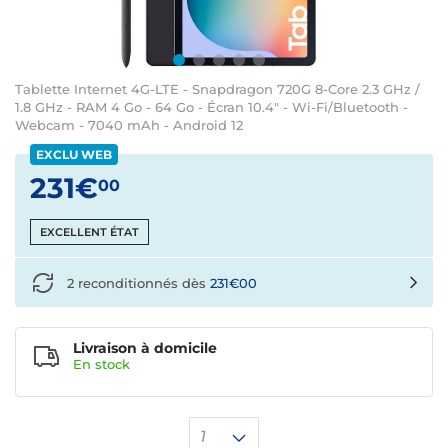
Tablette Internet 4G-LTE - Snapdragon 720G 8-Core 2.3 GHz /
1.8 GHz - RAM 4 Go - 64 Go - Écran 10.4" - Wi-Fi/Bluetooth -
Webcam - 7040 mAh - Android 12
EXCLU WEB
231€
00
EXCELLENT ÉTAT
2 reconditionnés dès
231€00
Livraison à domicile
En
stock
1