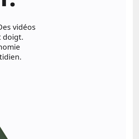
Des vidéos
 doigt.
onomie
idien.