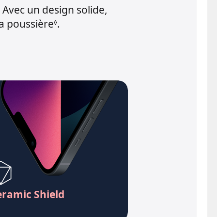
 Avec un design solide,
 la poussière
.
◊
eramic Shield