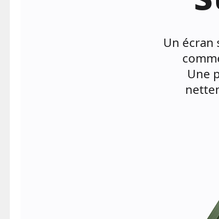
Un écran 
comme 
Une p
nette