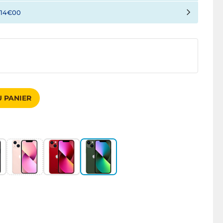
314€00
 PANIER