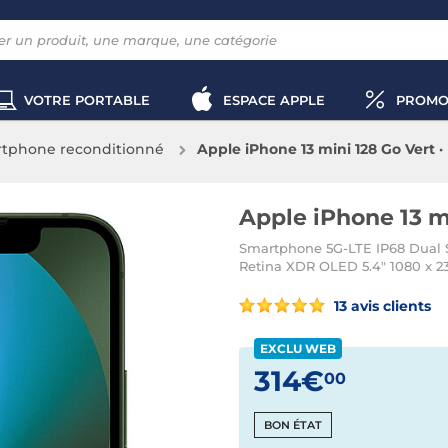
VOTRE PORTABLE
ESPACE APPLE
PROMO
tphone reconditionné
Apple iPhone 13 mini 128 Go Vert 
Apple iPhone 13 m
Smartphone 5G-LTE IP68 Dual S
Retina XDR OLED 5.4" 1080 x 234
13 avis clients
EXCLU WEB
314€
00
BON ÉTAT