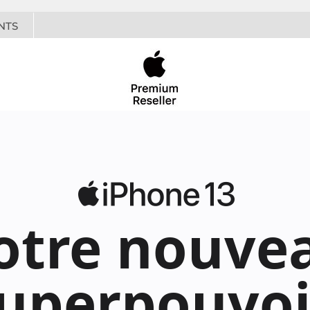
NTS
otre nouve
uperpouvoi