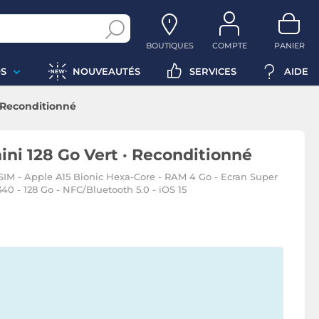
BOUTIQUES
COMPTE
PANIER
S
NOUVEAUTÉS
SERVICES
AIDE
· Reconditionné
ini 128 Go Vert · Reconditionné
IM - Apple A15 Bionic Hexa-Core - RAM 4 Go - Ecran Super
0 - 128 Go - NFC/Bluetooth 5.0 - iOS 15