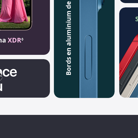
Bords en aluminium de
ina
XDR
◊