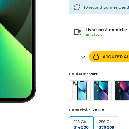
10 reconditionnés dès
Livraison à domicile
En
stock
AJOUTER AU
1
Couleur :
Vert
Capacité :
128 Go
128 Go
256 Go
314€00
370€09