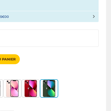
35€00
 PANIER