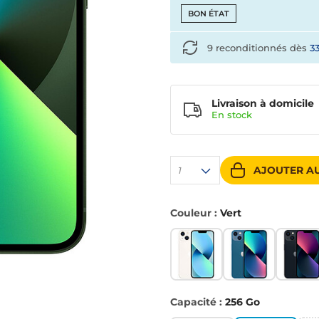
BON ÉTAT
9 reconditionnés dès
3
Livraison à domicile
En
stock
AJOUTER AU
1
Couleur :
Vert
Capacité :
256 Go