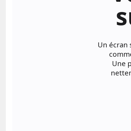
s
Un écran 
comme 
Une p
nette