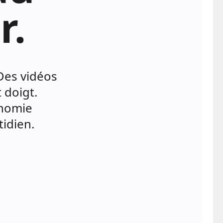
r.
Des vidéos
 doigt.
onomie
idien.