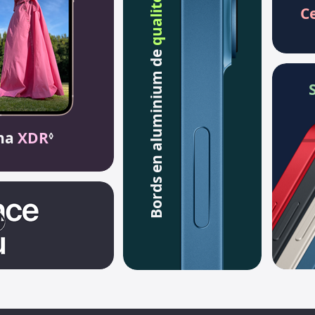
C
Bords en aluminium de
ina
XDR
◊