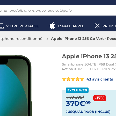
VOTRE PORTABLE
ESPACE APPLE
PROMO
tphone reconditionné
Apple iPhone 13 256 Go Vert · Rec
Apple iPhone 13 2
Smartphone 5G-LTE IP68 Dual S
Retina XDR OLED 6.1" 1170 x 253
43 avis clients
EXCLU WEB
449€99*
-17%
370€
09
JUSQU'AU 14/08 (INCLUS)