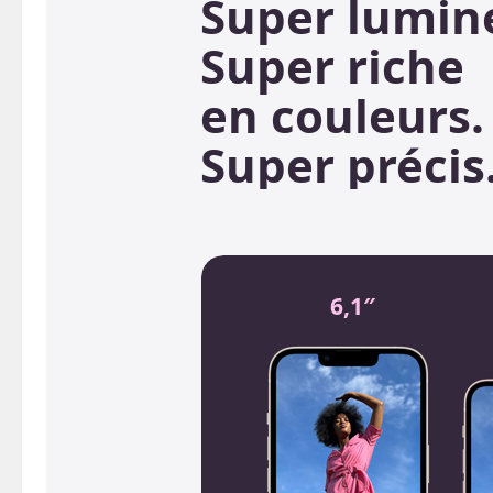
Super lumin
Super riche
en couleurs.
Super précis
6,1″