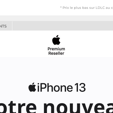
* Prix le plus bas sur LDLC au 
NTS
otre nouve