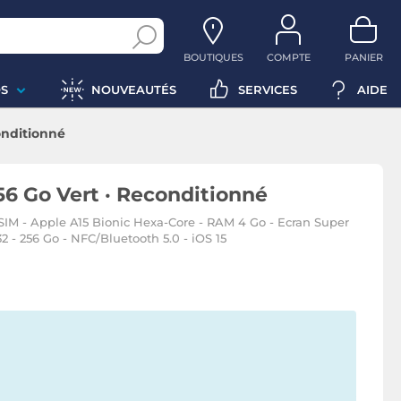
BOUTIQUES
COMPTE
PANIER
S
NOUVEAUTÉS
SERVICES
AIDE
onditionné
56 Go Vert · Reconditionné
IM - Apple A15 Bionic Hexa-Core - RAM 4 Go - Ecran Super
2 - 256 Go - NFC/Bluetooth 5.0 - iOS 15