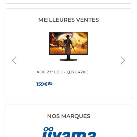
MEILLEURES VENTES
AOC 27" LED - Q27G42XE
MS
95
159€
10
NOS MARQUES