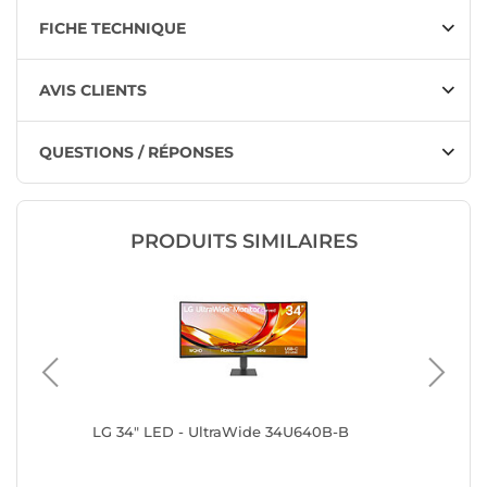
FICHE TECHNIQUE
AVIS CLIENTS
QUESTIONS / RÉPONSES
PRODUITS SIMILAIRES
LG 34" LED - UltraWide 34U640B-B
Acer 34"
x
CZ342C