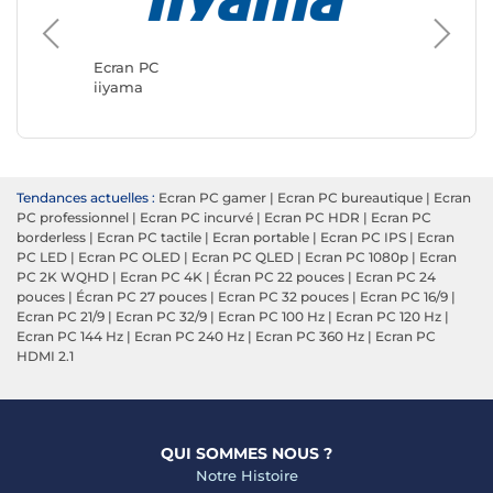
Ecran P
ASUS
Ecran PC
iiyama
Tendances actuelles :
Ecran PC gamer
|
Ecran PC bureautique
|
Ecran
PC professionnel
|
Ecran PC incurvé
|
Ecran PC HDR
|
Ecran PC
borderless
|
Ecran PC tactile
|
Ecran portable
|
Ecran PC IPS
|
Ecran
PC LED
|
Ecran PC OLED
|
Ecran PC QLED
|
Ecran PC 1080p
|
Ecran
PC 2K WQHD
|
Ecran PC 4K
|
Écran PC 22 pouces
|
Ecran PC 24
pouces
|
Écran PC 27 pouces
|
Ecran PC 32 pouces
|
Ecran PC 16/9
|
Ecran PC 21/9
|
Ecran PC 32/9
|
Ecran PC 100 Hz
|
Ecran PC 120 Hz
|
Ecran PC 144 Hz
|
Ecran PC 240 Hz
|
Ecran PC 360 Hz
|
Ecran PC
HDMI 2.1
QUI SOMMES NOUS ?
Notre Histoire