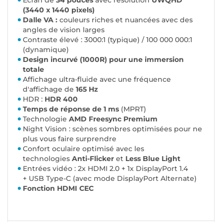
Ecran de
34 pouces
avec résolution
UWQHD
(3440 x 1440 pixels)
Dalle
VA :
couleurs riches et nuancées avec des
angles de vision larges
Contraste élevé : 3000:1 (typique) / 100 000 000:1
(dynamique)
Design incurvé (1000R) pour une immersion
totale
Affichage ultra-fluide avec une fréquence
d'affichage de
165 Hz
HDR :
HDR 400
Temps de réponse de 1 ms
(MPRT)
Technologie
AMD Freesync Premium
Night Vision : scènes sombres optimisées pour ne
plus vous faire surprendre
Confort oculaire optimisé avec les
technologies
Anti-Flicker
et
Less Blue Light
Entrées vidéo : 2x HDMI 2.0 + 1x DisplayPort 1.4
+ USB Type-C (avec mode DisplayPort Alternate)
Fonction HDMI CEC