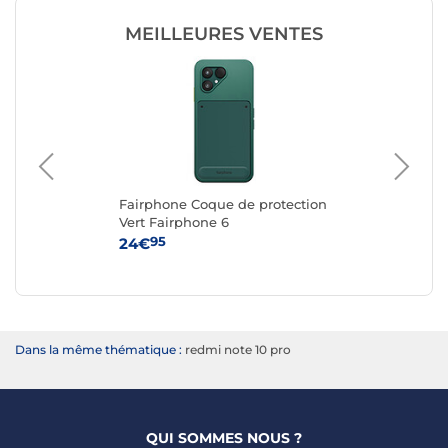
MEILLEURES VENTES
g
Fairphone Coque de protection
Ap
e
Vert Fairphone 6
iPh
95
24€
59
Dans la même thématique :
redmi note 10 pro
QUI SOMMES NOUS ?