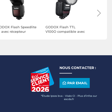
ODOX Flash Speedlite
GODOX Flash TTL
OLYMPUS 
1 avec récepteur
V100O compatible avec
WR Flash
ntégré compatible avec
Olympus / Panasonic
entax
NOUS CONTACTER :
PAR EMAIL
*Étude Ipsos bva - Viséo CI - Plus d’infos sur
escda.fr