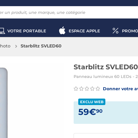
VOTRE PORTABLE
ESPACE APPLE
PROMO
photo
Starblitz SVLED60
Starblitz SVLED60
Panneau lumineux 60 LEDs - 2
Donner votre a
EXCLU WEB
59€
90