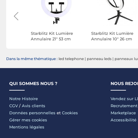
 TTL
Starblitz Kit Lumière
Starblitz Kit Lumière
ible avec
Annulaire 21" 53 cm
Annulaire 10" 26 cm
Dans la même thématique :
led telephone
|
panneau leds
|
panneaux l
QUI SOMMES NOUS ?
NOUS REJO
Notre Histoire
Vendez sur 
CGV
/
Avis clients
Recrutement
Données personnelles
et
Cookies
Marketplace
Gérer mes cookies
Accessibilité
Mentions légales