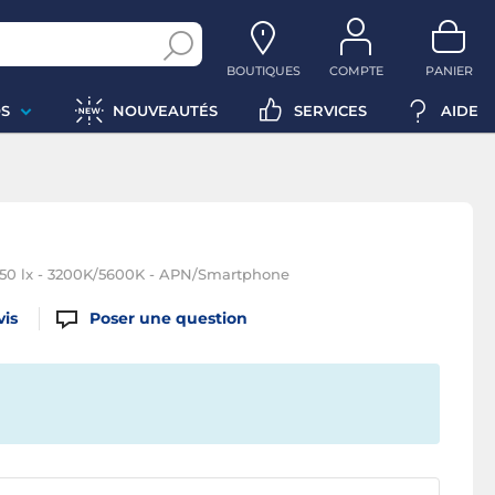
BOUTIQUES
COMPTE
PANIER
S
NOUVEAUTÉS
SERVICES
AIDE
50 lx - 3200K/5600K - APN/Smartphone
vis
Poser une question