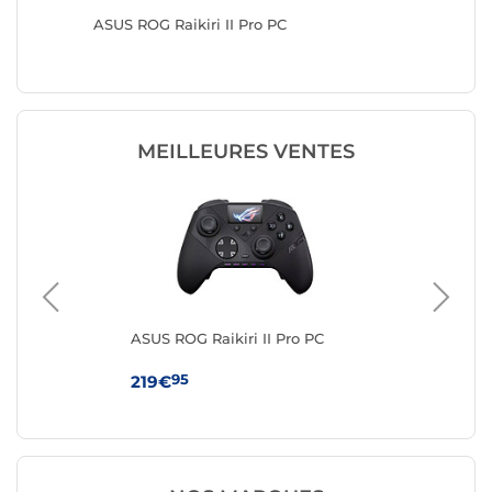
ASUS ROG Raikiri II Pro PC
Corsair 
MEILLEURES VENTES
ASUS ROG Raikiri II Pro PC
Mic
Con
95
219€
59