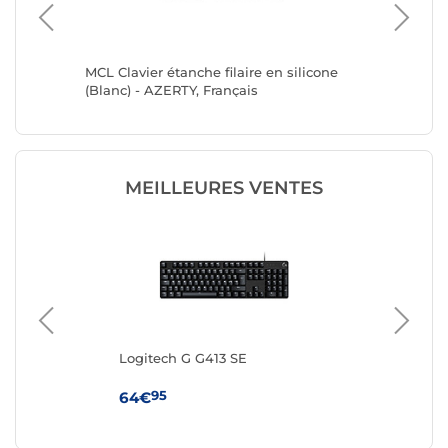
MCL Clavier étanche filaire en silicone
Mobilit
(Blanc) - AZERTY, Français
MEILLEURES VENTES
Logitech G G413 SE
IN
(AZ
95
64€
19