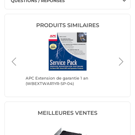
QUESTIONS / RÉPONSES
PRODUITS SIMILAIRES
m
APC Extension de garantie 1 an
Eaton N
(WBEXTWAR1YR-SP-04)
MEILLEURES VENTES