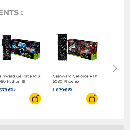
NTS :
MSI GeFor
16G VENT
95
1 699€
ainward GeForce RTX
Gainward GeForce RTX
080 Python III
5080 Phoenix
95
95
 679€
1 679€