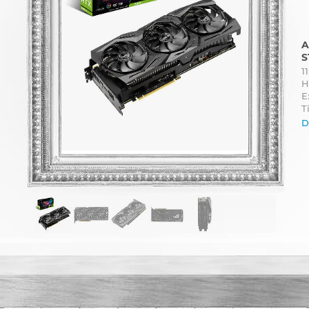
A
S
1
H
E
Ti
D