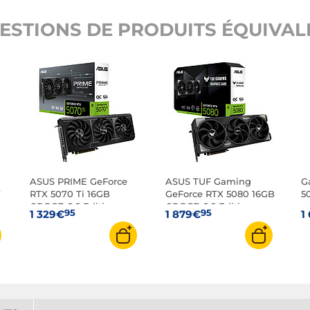
ESTIONS DE PRODUITS ÉQUIVALE
ASUS PRIME GeForce
ASUS TUF Gaming
G
7
RTX 5070 Ti 16GB
GeForce RTX 5080 16GB
5
GDDR7 OC Edition
GDDR7 OC Edition
95
95
1 329€
1 879€
1