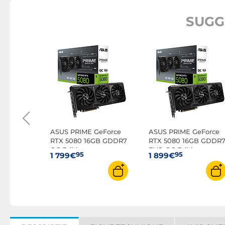
SUGG
orce RTX
NG OC 16G
ASUS PRIME GeForce
ASUS PRIME GeForce
RTX 5080 16GB GDDR7
RTX 5080 16GB GDDR
OC Edition
EVO OC Edition
95
95
1 799€
1 899€