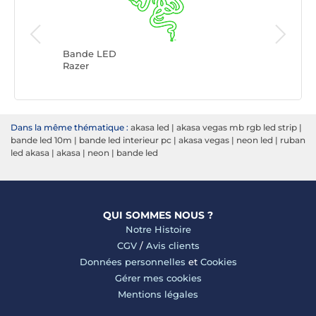
Bande L
Lian Li
Bande LED
Razer
Dans la même thématique :
akasa led
|
akasa vegas mb rgb led strip
|
bande led 10m
|
bande led interieur pc
|
akasa vegas
|
neon led
|
ruban
led akasa
|
akasa
|
neon
|
bande led
QUI SOMMES NOUS ?
Notre Histoire
CGV
/
Avis clients
Données personnelles
et
Cookies
Gérer mes cookies
Mentions légales