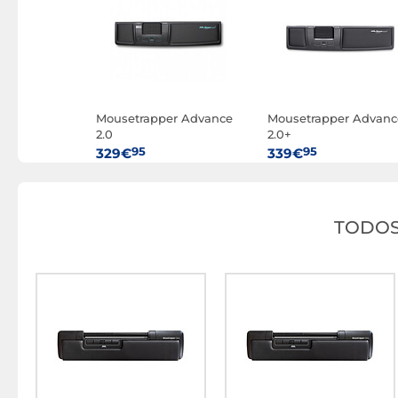
Mousetrapper Advance
Mousetrapper Advanc
2.0
2.0+
95
95
329€
339€
TODOS