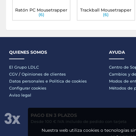
Ratón PC Mousetrapper
Trackball Mousetrapper
(6)
(6)
QUIENES SOMOS
AYUDA
El Grupo LDLC
Centro de So
CGV
/
Opiniones de clientes
Cambios y de
Datos personales e
Politica de cookies
Modos de en
Configurar cookies
Métodos de 
Aviso legal
PAGO EN 3 PLAZOS
Desde 100 € IVA incluido de pedido con tarjeta
Nuestra web utiliza cookies o tecnologías si