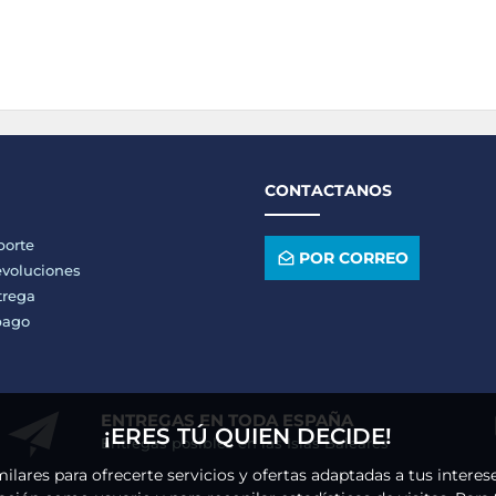
CONTACTANOS
porte
POR CORREO
voluciones
trega
pago
ENTREGAS EN TODA ESPAÑA
¡ERES TÚ QUIEN DECIDE!
Entregas posibles en las Islas Baleares
milares para ofrecerte servicios y ofertas adaptadas a tus intere