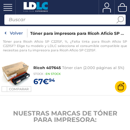
Volver
Tóner para impresora para Ricoh Aficio SP C221SF
Tóner para Ricoh Aficio SP C221SF, %, ¿Falta tinta para Ricoh Aficio SP
C221SF? Elige tu modelo y LDLC selecciona el consumible compatible que
necesitas para tu impresora para Ricoh Aficio SP C221SF.
Ricoh 407645
Tóner cian (2.000 páginas al 5%)
STOCK
:
EN
STOCK
67€
94
COMPARAR
NUESTRAS MARCAS DE TÓNER
PARA IMPRESORA: