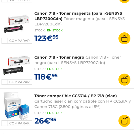
Canon 718 - Tóner magenta (para i-SENSYS
LBP7200Cdn)
Tóner magenta (para i-SENSYS
LBP7200Cdn)
STOCK
:
EN STOCK
123€
95
COMPARAR
Canon 718 - Tóner negro
Canon 718 - Tóner
negro (para i-SENSYS LBP7200Cdn)
STOCK
:
EN STOCK
118€
95
COMPARAR
Tóner compatible CC531A / EP 718 (cian)
Cartucho láser cian compatible con HP CC531A y
Canon 718C (2.800 páginas al 5%)
STOCK
:
EN STOCK
26€
95
COMPARAR