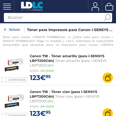
Volver
Tóner para impresora para Canon i-SENSYS MF8380Cdw
Tóner para Canon i-SENSYS MF8380Cdw, %, ¿Falta tinta para Canon i-
SENSYS MF8380Cdw? Elige tu modelo y LDLC selecciona el consumible
compatible que necesitas para tu impresora para Canon i-SENSYS
MF8380Cdw.
Canon 718 - Tóner amarillo (para i-SENSYS
LBP7200Cdn)
Tóner amarillo (para i-SENSYS
LBP7200Cdn)
STOCK
:
EN STOCK
123€
95
COMPARAR
Canon 718 - Tóner cian (para i-SENSYS
LBP7200Cdn)
Tóner cian (para i-SENSYS
LBP7200Cdn)
STOCK
:
EN STOCK
123€
95
COMPARAR