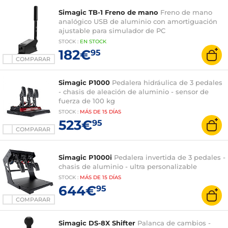
Simagic TB-1 Freno de mano
Freno de mano
analógico USB de aluminio con amortiguación
ajustable para simulador de PC
STOCK
:
EN STOCK
182€
95
COMPARAR
Simagic P1000
Pedalera hidráulica de 3 pedales
- chasis de aleación de aluminio - sensor de
fuerza de 100 kg
STOCK
:
MÁS DE
15 DÍAS
523€
95
COMPARAR
Simagic P1000i
Pedalera invertida de 3 pedales -
chasis de aluminio - ultra personalizable
STOCK
:
MÁS DE
15 DÍAS
644€
95
COMPARAR
Simagic DS-8X Shifter
Palanca de cambios -