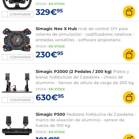
Hub
STOCK
:
EN STOCK
329€
95
COMPARAR
Simagic Neo X Hub
Hub de control DIY para
volante de simulación - codificadores rotativos -
entradas versátiles - software propietario
STOCK
:
EN STOCK
230€
95
COMPARAR
Simagic P2000 (2 Pedales / 200 kg)
Platos y
bielas hidráulicos de 2 pedales - chasis de
aluminio - Sensor de célula de carga de 200 kg
STOCK
:
EN STOCK
630€
95
COMPARAR
Simagic P500
Pedalera hidráulica de 2 pedales -
marco de aleación de aluminio - sensor de
fuerza de 100 kg
STOCK
:
EN
STOCK
95