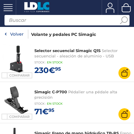
Volver
Volante y pedales PC Simagic
Selector secuencial Simagic Q1S
Selector
secuencial - aleación de aluminio - USB
STOCK
:
EN STOCK
230€
95
COMPARAR
Simagic C-P700
Pédalier una pédale alta
precisión
STOCK
:
EN
STOCK
71€
95
COMPARAR
Simagic Freno de mano hidráulico TB-RS
Freno