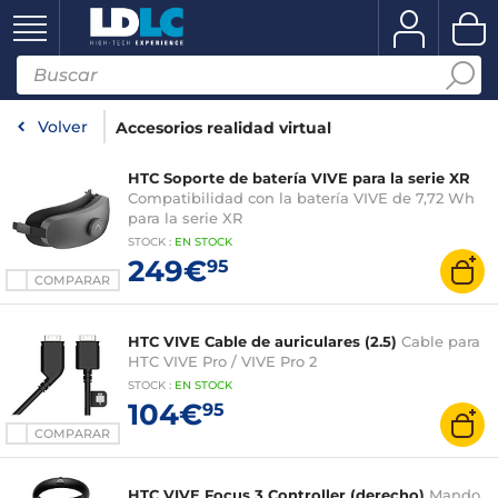
Volver
Accesorios realidad virtual
HTC Soporte de batería VIVE para la serie XR
Compatibilidad con la batería VIVE de 7,72 Wh
para la serie XR
STOCK
:
EN STOCK
249€
95
COMPARAR
HTC VIVE Cable de auriculares (2.5)
Cable para
HTC VIVE Pro / VIVE Pro 2
STOCK
:
EN STOCK
104€
95
COMPARAR
HTC VIVE Focus 3 Controller (derecho)
Mando