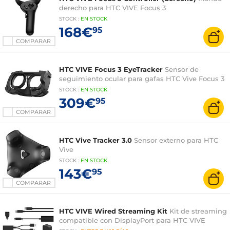
derecho para HTC VIVE Focus 3
STOCK
:
EN STOCK
168€
95
COMPARAR
HTC VIVE Focus 3 EyeTracker
Sensor de
seguimiento ocular para gafas HTC Vive Focus 3
STOCK
:
EN STOCK
309€
95
COMPARAR
HTC Vive Tracker 3.0
Sensor externo para HTC
Vive
STOCK
:
EN STOCK
143€
95
COMPARAR
HTC VIVE Wired Streaming Kit
Kit de streaming
compatible con DisplayPort para HTC VIVE