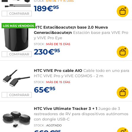
STOCK
:
ENTRE
7 Y 15 DÍAS
189€
95
COMPARAR
LOS MÁS VENDIDOS
HTC Estaci&oacute;n base 2.0 Nueva
Generaci&oacute;n
Estación base para VIVE Pro
y VIVE Pro Eye
STOCK
:
MÁS DE
15 DÍAS
230€
95
COMPARAR
HTC VIVE Pro cable AIO
Cable todo en uno para
HTC VIVE Pro y VIVE COSMOS - 2 m
STOCK
:
MÁS DE
15 DÍAS
65€
95
COMPARAR
HTC Vive Ultimate Tracker 3 + 1
Juego de 3
rastreadores de RV para dispositivos autónomos
con dongle USB-C
STOCK
:
AGOTADO
95