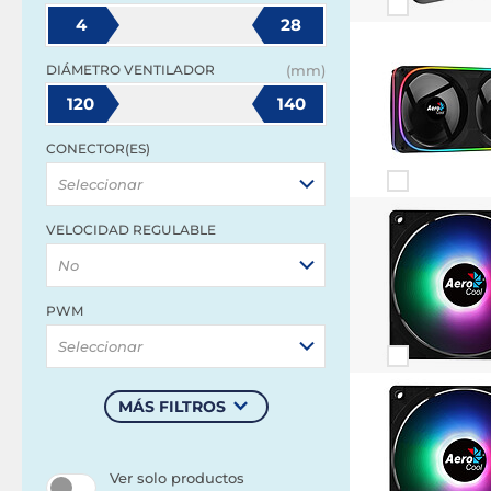
4
28
DIÁMETRO VENTILADOR
(mm)
120
140
CONECTOR(ES)
Seleccionar
VELOCIDAD REGULABLE
No
PWM
Seleccionar
MÁS FILTROS
Ver solo productos