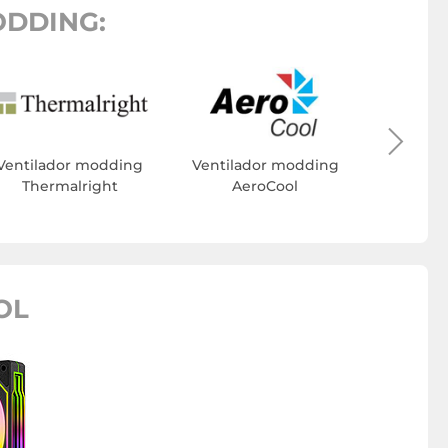
ODDING:
Ventila
Cool
Ventilador modding
Ventilador modding
Thermalright
AeroCool
OL