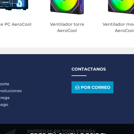
de PC AeroCool
Ventilador torre
Ventilador m
AeroCool
AeroCoo
CONTACTANOS
porte
POR CORREO
voluciones
trega
pago
ENTREGAS EN TODA ESPAÑA