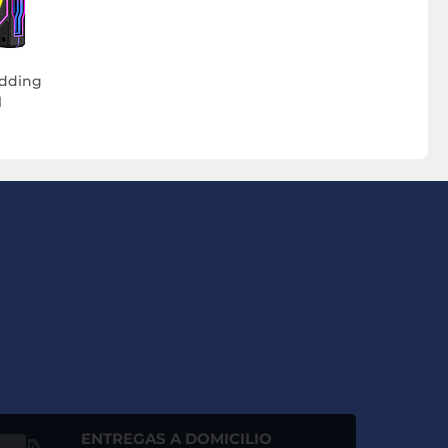
odding
l
ENTREGAS A DOMICILIO