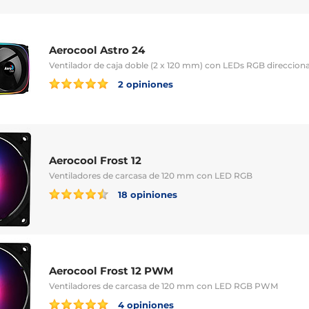
Aerocool Astro 24
Ventilador de caja doble (2 x 120 mm) con LEDs RGB direccion
2 opiniones
Aerocool Frost 12
Ventiladores de carcasa de 120 mm con LED RGB
18 opiniones
Aerocool Frost 12 PWM
Ventiladores de carcasa de 120 mm con LED RGB PWM
4 opiniones