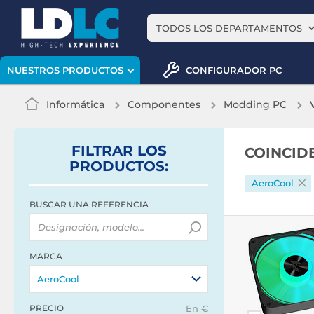
TODOS LOS DEPARTAMENTOS
CONFIGURADOR PC
NUESTROS PRODUCTOS
Informática
Componentes
Modding PC
FILTRAR
LOS
COINCID
PRODUCTOS
:
AeroCool
BUSCAR UNA REFERENCIA
MARCA
AeroCool
PRECIO
En €