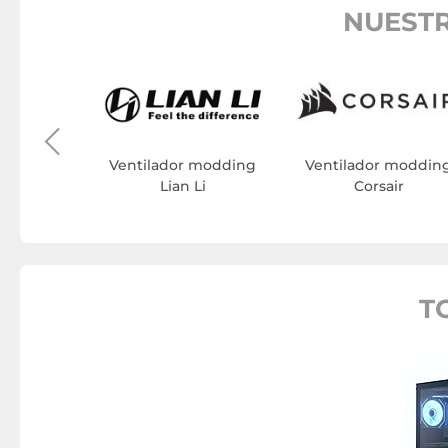
NUESTR
 modding
ash
Ventilador modding
Ventilador moddin
Lian Li
Corsair
T