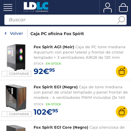
Volver
Caja PC oficina Fox Spirit
Fox Spirit AG1 (Noir)
Caja de PC torre mediana
Aquarium con panel lateral y frontal de cristal
templado + 3 ventiladores ARGB de 120 mm
STOCK
:
EN STOCK
92€
95
COMPARAR
Fox Spirit EG1 (Negro)
Caja de torre mediana
con panel de cristal templado y panel frontal de
madera - 4 ventiladores PWM incluidos (3x 140
mm frontales + 1x 120 mm traseros)
STOCK
:
EN STOCK
102€
95
COMPARAR
Fox Spirit EG1 Core (Negro)
Caja silenciosa de