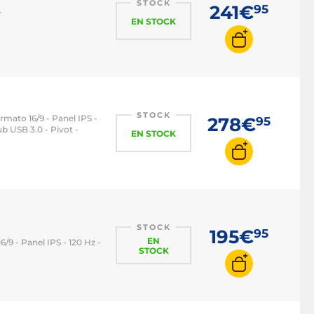
STOCK
241€
95
-
EN STOCK
STOCK
ormato 16/9 - Panel IPS -
278€
95
 USB 3.0 - Pivot -
EN STOCK
STOCK
195€
95
EN
6/9 - Panel IPS - 120 Hz -
STOCK