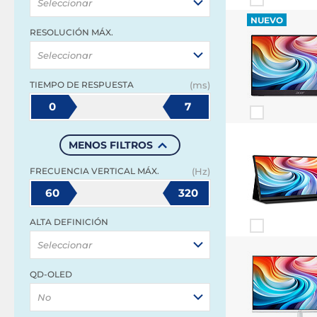
Seleccionar
NUEVO
RESOLUCIÓN MÁX.
Seleccionar
TIEMPO DE RESPUESTA
(ms)
0
7
MENOS FILTROS
FRECUENCIA VERTICAL MÁX.
(Hz)
60
320
ALTA DEFINICIÓN
Seleccionar
QD-OLED
No