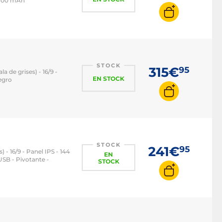
 7800 mAh
STOCK
315€
95
a de grises) - 16/9 -
EN STOCK
egro
STOCK
241€
95
) - 16/9 - Panel IPS - 144
EN
SB - Pivotante -
STOCK