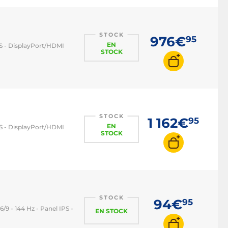
STOCK
976€
95
EN
IPS - DisplayPort/HDMI
STOCK
STOCK
1 162€
95
EN
IPS - DisplayPort/HDMI
STOCK
STOCK
94€
95
/9 - 144 Hz - Panel IPS -
EN STOCK