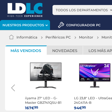
TODOS LOS DEPARTAMENTOS
CONFIGURADOR PC
NUESTROS PRODUCTOS
Informática
Periféricos PC
Monitor
Monit
MÁS VENDIDOS
NOVEDADES
LOS MÁS A
6" LED
iiyama 27" LED - G-
LG 23,8" LED - UltraGe
3
Master GB2741QSU-B1
24G411A-B
Black Hawk
95
95
167€
94€