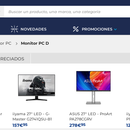
NOVEDADES
PROMOCIONES
or PC
Monitor PC D
PRECIADOS
ar
iiyama 27" LED - G-
ASUS 27" LED - ProArt
ii
Master G2741QSU-B1
PA278CGRV
P
Black Hawk
95
95
157€
278€
1