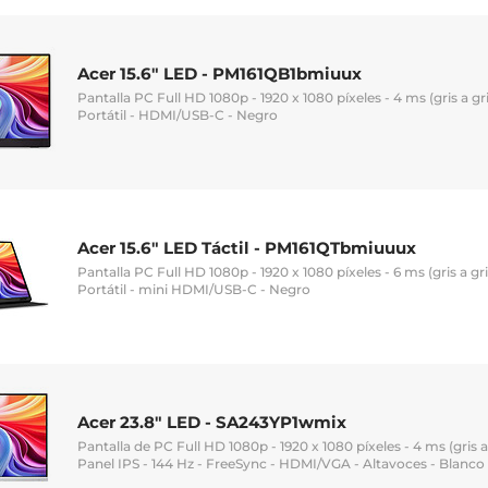
Acer 15.6" LED - PM161QB1bmiuux
Pantalla PC Full HD 1080p - 1920 x 1080 píxeles - 4 ms (gris a gris
Portátil - HDMI/USB-C - Negro
Acer 15.6" LED Táctil - PM161QTbmiuuux
Pantalla PC Full HD 1080p - 1920 x 1080 píxeles - 6 ms (gris a gris
Portátil - mini HDMI/USB-C - Negro
Acer 23.8" LED - SA243YP1wmix
Pantalla de PC Full HD 1080p - 1920 x 1080 píxeles - 4 ms (gris a
Panel IPS - 144 Hz - FreeSync - HDMI/VGA - Altavoces - Blanco