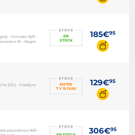
STOCK
185€
95
EN
gris) - Formato 16/9 -
STOCK
ltavoces 4 W - Negro
STOCK
129€
95
ENTRE
60 Hz (OC) - FreeSync
7 Y 15 DÍAS
STOCK
306€
95
alla panorámica 16/9 -
EN STOCK