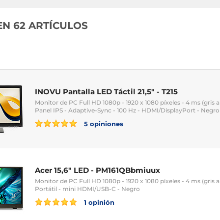
EN 62 ARTÍCULOS
INOVU Pantalla LED Táctil 21,5" - T215
Monitor de PC Full HD 1080p - 1920 x 1080 píxeles - 4 ms (gris a 
Panel IPS - Adaptive-Sync - 100 Hz - HDMI/DisplayPort - Negro
5 opiniones
Acer 15,6" LED - PM161QBbmiuux
Monitor de PC Full HD 1080p - 1920 x 1080 píxeles - 4 ms (gris a g
Portátil - mini HDMI/USB-C - Negro
1 opinión