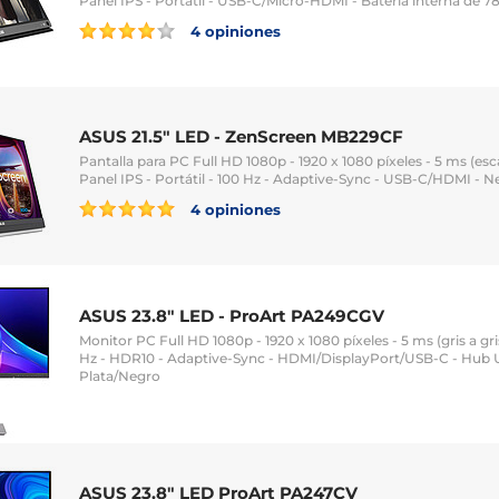
Panel IPS - Portátil - USB-C/Micro-HDMI - Batería interna de
4 opiniones
ASUS 21.5" LED - ZenScreen MB229CF
Pantalla para PC Full HD 1080p - 1920 x 1080 píxeles - 5 ms (escal
Panel IPS - Portátil - 100 Hz - Adaptive-Sync - USB-C/HDMI - N
4 opiniones
ASUS 23.8" LED - ProArt PA249CGV
Monitor PC Full HD 1080p - 1920 x 1080 píxeles - 5 ms (gris a gris
Hz - HDR10 - Adaptive-Sync - HDMI/DisplayPort/USB-C - Hub U
Plata/Negro
ASUS 23.8" LED ProArt PA247CV