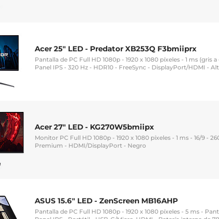
Acer 25" LED - Predator XB253Q F3bmiiprx
Pantalla de PC Full HD 1080p - 1920 x 1080 píxeles - 1 ms (gris a 
Panel IPS - 320 Hz - HDR10 - FreeSync - DisplayPort/HDMI - A
Acer 27" LED - KG270W5bmiipx
Monitor PC Full HD 1080p - 1920 x 1080 píxeles - 1 ms - 16/9 - 2
Premium - HDMI/DisplayPort - Negro
ASUS 15.6" LED - ZenScreen MB16AHP
Pantalla de PC Full HD 1080p - 1920 x 1080 píxeles - 5 ms - Pant