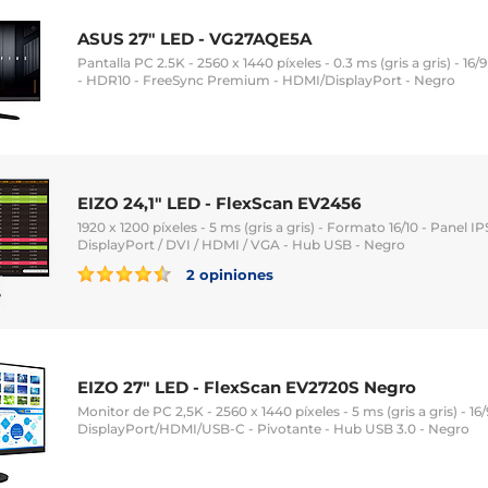
ASUS 27" LED - VG27AQE5A
Pantalla PC 2.5K - 2560 x 1440 píxeles - 0.3 ms (gris a gris) - 16/9
- HDR10 - FreeSync Premium - HDMI/DisplayPort - Negro
EIZO 24,1" LED - FlexScan EV2456
1920 x 1200 píxeles - 5 ms (gris a gris) - Formato 16/10 - Panel IP
DisplayPort / DVI / HDMI / VGA - Hub USB - Negro
2 opiniones
EIZO 27" LED - FlexScan EV2720S Negro
Monitor de PC 2,5K - 2560 x 1440 píxeles - 5 ms (gris a gris) - 16/
DisplayPort/HDMI/USB-C - Pivotante - Hub USB 3.0 - Negro