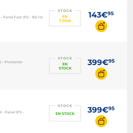
STOCK
143€
95
EN
 - Panel Fast IPS - 165 Hz
7 DÍAS
STOCK
399€
95
S - Pivotante -
EN
STOCK
STOCK
399€
95
9 - Panel IPS -
EN STOCK