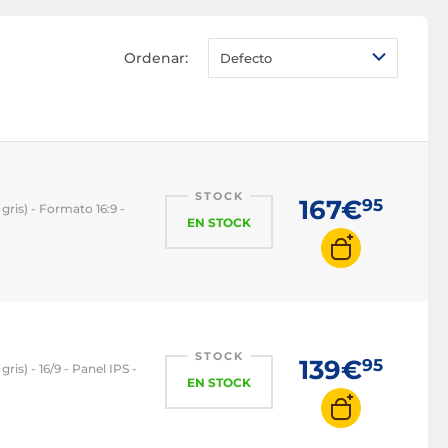
Monitor PC OLED
Monitor PC QLED
Ordenar:
Defecto
Monitor PC 1080p
Monitor PC 2K WQHD
Monitor PC 4K
Monitor PC 22 pulgadas
Monitor PC 24 pulgadas
STOCK
167€
95
gris) - Formato 16:9 -
EN STOCK
Monitor PC 27 pulgadas
Monitor PC 32 pulgadas
Monitor PC 16:9
Monitor PC 21:9
Monitor PC 32:9
STOCK
139€
95
ris) - 16/9 - Panel IPS -
Monitor PC 100 Hz
EN STOCK
Monitor PC 120 Hz
Monitor PC 144 Hz