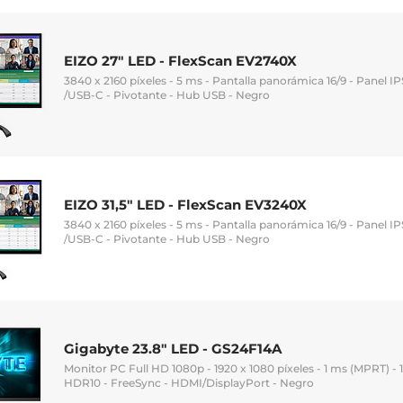
EIZO 27" LED - FlexScan EV2740X
3840 x 2160 píxeles - 5 ms - Pantalla panorámica 16/9 - Panel 
/USB-C - Pivotante - Hub USB - Negro
EIZO 31,5" LED - FlexScan EV3240X
3840 x 2160 píxeles - 5 ms - Pantalla panorámica 16/9 - Panel 
/USB-C - Pivotante - Hub USB - Negro
Gigabyte 23.8" LED - GS24F14A
Monitor PC Full HD 1080p - 1920 x 1080 píxeles - 1 ms (MPRT) - 16
HDR10 - FreeSync - HDMI/DisplayPort - Negro