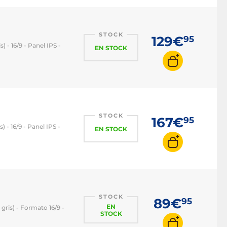
Monitor PC 240 Hz
Monitor PC 360 Hz
STOCK
129€
95
) - 16/9 - Panel IPS -
EN STOCK
STOCK
167€
95
) - 16/9 - Panel IPS -
EN STOCK
STOCK
89€
95
EN
 gris) - Formato 16/9 -
STOCK