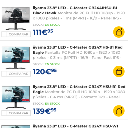
iiyama 23.8" LED - G-Master GB2441HSU-B1
Black Hawk
Monitor de PC Full HD 1080p - 1920
x 1080 píxeles - 1 ms (MPRT) - 16/9 - Panel IPS -
144 Hz - FreeSync - HDMI/DisplayPort - Altavoces
STOCK
:
EN STOCK
- Hub USB - Pivotante - Negro
111€
95
COMPARAR
iiyama 23.8" LED - G-Master GB2471HS-B1 Red
Eagle
Pantalla PC Full HD 1080p - 1920 x 1080
píxeles - 0.3 ms (MPRT) - 16/9 - Panel Fast IPS -
240 Hz - Adaptive Sync / G-SYNC Compatible -
STOCK
:
EN STOCK
HDMI/DisplayPort - Pivot - Negro
120€
95
COMPARAR
iiyama 23.8" LED - G-Master GB2471HSU-B1 Red
Eagle
Monitor de PC Full HD 1080p - 1920 x 1080
píxeles - 0,4 ms (MPRT) - Formato 16:9 - Panel
IPS rápido - 240 Hz - Compatible con Adaptive
STOCK
:
EN STOCK
Sync / G-SYNC - HDMI/DisplayPort - Pivotante -
139€
95
Hub USB - Negro
COMPARAR
iiyama 23.8" LED - G-Master GB2471HSU-W1