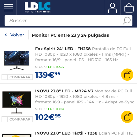
Volver
Monitor PC entre 23 y 24 pulgadas
Fox Spirit 24" LED - FH238
Pantalla de PC Full
HD 1080p - 1920 x 1080 píxeles - 1 ms (MPRT) -
formato 16/9 - panel IPS - HDR10 - 165 Hz -
Adaptive-Sync - HDMI/DisplayPort - Negro
STOCK
:
EN STOCK
139€
95
COMPARAR
INOVU 23,8" LED - MB24 V3
Monitor de PC Full
HD 1080p - 1920 x 1080 píxeles - 4,8 ms -
formato 16:9 - panel IPS - 144 Hz - Adaptive-Sync
- HDMI/DisplayPort - Negro
STOCK
:
EN STOCK
102€
95
COMPARAR
INOVU 23.8" LED Táctil - T238
Ecran PC Full HD