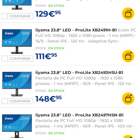
16/9 - Panel IPS - 120 Hz - Adaptive-Sync -
STOCK
:
EN
STOCK
HDMI/DisplayPort - Concentrador USB - Negro
129€
95
COMPARAR
iiyama 23.8" LED - ProLite XB2491H-B1
Ecran PC
Full HD 1080p - 1920 x 1080 pixels - 1 ms (MRPT) -
16/9 - Panel IPS - 120 Hz - Adaptive-Sync -
DisplayPort/HDMI - Pivot - Negro
STOCK
:
EN
STOCK
111€
95
COMPARAR
iiyama 23.8" LED - ProLite XB2493HSU-B1
Pantalla de PC Full HD 1080p - 1920 x 1080
píxeles - 1 ms (MPRT) - 16/9 - Panel IPS - 120 Hz -
Adaptive-Sync - HDMI/DisplayPort - Pivote -
STOCK
:
EN STOCK
Concentrador USB - Negro
148€
95
COMPARAR
iiyama 23.8" LED - ProLite XB2497HSN-B1
Pantalla de PC Full HD 1080p - 1920 x 1080
píxeles - 1 ms (MPRT) - 16/9 - Panel IPS - 100 Hz -
Adaptive-Sync - HDMI/DisplayPort - Pivot - RJ45
STOCK
:
EN
STOCK
- Hub USB - Negro