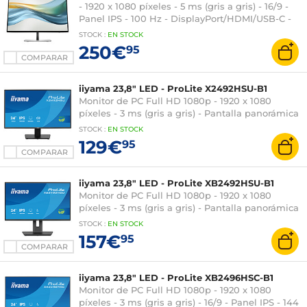
- 1920 x 1080 píxeles - 5 ms (gris a gris) - 16/9 -
Panel IPS - 100 Hz - DisplayPort/HDMI/USB-C -
Ethernet - Negro
STOCK
:
EN
STOCK
250€
95
COMPARAR
iiyama 23,8" LED - ProLite X2492HSU-B1
Monitor de PC Full HD 1080p - 1920 x 1080
píxeles - 3 ms (gris a gris) - Pantalla panorámica
16:9 - Panel IPS - 120 Hz - Sincronización
STOCK
:
EN STOCK
adaptativa - HDMI/Puerto de pantalla - Hub USB
129€
95
- Negro
COMPARAR
iiyama 23,8" LED - ProLite XB2492HSU-B1
Monitor de PC Full HD 1080p - 1920 x 1080
píxeles - 3 ms (gris a gris) - Pantalla panorámica
16:9 - Panel IPS - 120 Hz - Sincronización
STOCK
:
EN STOCK
adaptativa - HDMI/Puerto de pantalla - Pivotante
157€
95
- Hub USB - Negro
COMPARAR
iiyama 23,8" LED - ProLite XB2496HSC-B1
Monitor de PC Full HD 1080p - 1920 x 1080
píxeles - 3 ms (gris a gris) - 16/9 - Panel IPS - 144