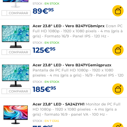
FreeSync - HDMI/VGA - Altavoces - Blanco
STOCK
:
EN
STOCK
89€
95
COMPARAR
Acer 23.8" LED - Vero B247YGbmiprx
Ecran PC
Full HD 1080p - 1920 x 1080 pixels - 4 ms (gris à
gris) - Formato 16/9 - Panel IPS - 120 Hz -
Adaptive-Sync - HDMI/DisplayPort/VGA - Pivot -
STOCK
:
EN STOCK
Negro
125€
95
COMPARAR
Acer 23.8" LED - Vero B247YGemiqpruzx
Pantalla de PC Full HD 1080p - 1920 x 1080
píxeles - 4 ms (gris a gris) - 16/9 - Panel IPS - 120
Hz - Adaptive-Sync - HDMI/DisplayPort/USB-C -
STOCK
:
EN STOCK
Pivot - Dock USB-C - Ethernet - Negro
185€
95
COMPARAR
Acer 23,8" LED - SA242YH1
Monitor de PC Full
HD 1080p - 1920 x 1080 píxeles - 4 ms (gris a
gris) - formato 16:9 - panel VA - 100 Hz -
HDMI/VGA - Negro
STOCK
:
EN
7 DÍAS