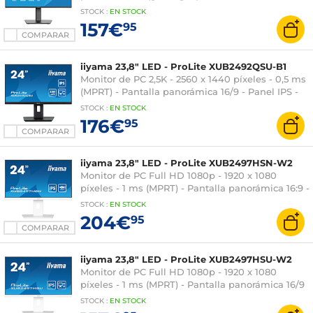
Hz - HDMI/USB-C - Pivotante - Hub USB - Negro
STOCK
:
EN STOCK
157€
95
COMPARAR
iiyama 23,8" LED - ProLite XUB2492QSU-B1
Monitor de PC 2,5K - 2560 x 1440 píxeles - 0,5 ms
(MPRT) - Pantalla panorámica 16/9 - Panel IPS -
100 Hz - FreeSync - DisplayPort/HDMI - Pivotante
STOCK
:
EN STOCK
- Hub USB - Negro
176€
95
COMPARAR
iiyama 23,8" LED - ProLite XUB2497HSN-W2
Monitor de PC Full HD 1080p - 1920 x 1080
píxeles - 1 ms (MPRT) - Pantalla panorámica 16:9 -
Panel IPS - 100 Hz - Sincronización adaptativa -
STOCK
:
EN
STOCK
DisplayPort/HDMI/USB-C - Pivotante - Hub USB -
204€
95
Blanco
COMPARAR
iiyama 23,8" LED - ProLite XUB2497HSU-W2
Monitor de PC Full HD 1080p - 1920 x 1080
píxeles - 1 ms (MPRT) - Pantalla panorámica 16/9
- Panel IPS - 100 Hz - Sincronización adaptativa -
STOCK
:
EN
STOCK
DisplayPort/HDMI - Pivotante - Hub USB -