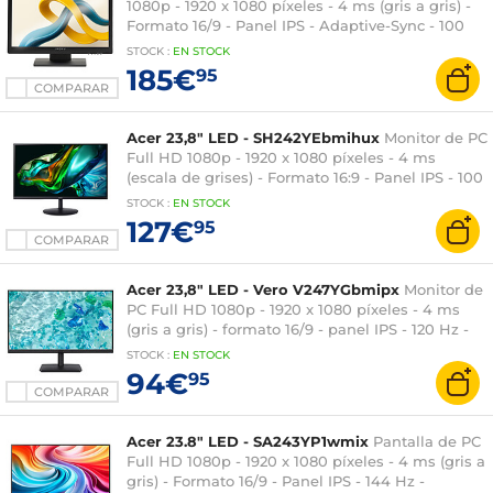
1080p - 1920 x 1080 píxeles - 4 ms (gris a gris) -
Formato 16/9 - Panel IPS - Adaptive-Sync - 100
Hz - HDMI/DisplayPort - Negro
STOCK
:
EN
STOCK
185€
95
COMPARAR
Acer 23,8" LED - SH242YEbmihux
Monitor de PC
Full HD 1080p - 1920 x 1080 píxeles - 4 ms
(escala de grises) - Formato 16:9 - Panel IPS - 100
Hz - FreeSync - HDMI/USB-C - Ajuste de altura -
STOCK
:
EN STOCK
Negro
127€
95
COMPARAR
Acer 23,8" LED - Vero V247YGbmipx
Monitor de
PC Full HD 1080p - 1920 x 1080 píxeles - 4 ms
(gris a gris) - formato 16/9 - panel IPS - 120 Hz -
Adaptive-Sync - HDMI/DisplayPort/VGA -
STOCK
:
EN STOCK
Altavoces - Negro
94€
95
COMPARAR
Acer 23.8" LED - SA243YP1wmix
Pantalla de PC
Full HD 1080p - 1920 x 1080 píxeles - 4 ms (gris a
gris) - Formato 16/9 - Panel IPS - 144 Hz -