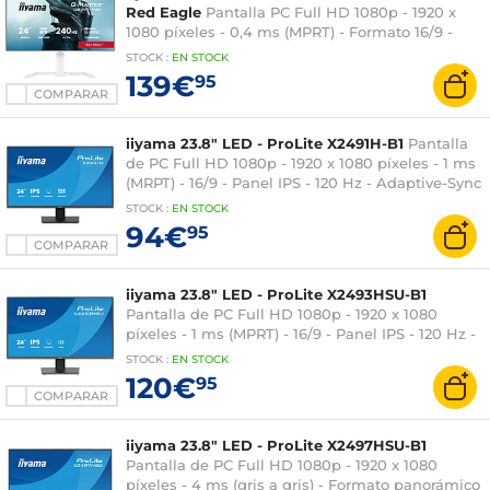
Red Eagle
Pantalla PC Full HD 1080p - 1920 x
1080 píxeles - 0,4 ms (MPRT) - Formato 16/9 -
Panel Fast IPS - 240 Hz - Adaptive Sync / G-SYNC
STOCK
:
EN
STOCK
Compatible - HDMI/DisplayPort - Pivote -
139€
95
Concentrador USB - Blanco
COMPARAR
iiyama 23.8" LED - ProLite X2491H-B1
Pantalla
de PC Full HD 1080p - 1920 x 1080 píxeles - 1 ms
(MRPT) - 16/9 - Panel IPS - 120 Hz - Adaptive-Sync
- DisplayPort/HDMI - Negro
STOCK
:
EN STOCK
94€
95
COMPARAR
iiyama 23.8" LED - ProLite X2493HSU-B1
Pantalla de PC Full HD 1080p - 1920 x 1080
píxeles - 1 ms (MPRT) - 16/9 - Panel IPS - 120 Hz -
Adaptive-Sync - HDMI/DisplayPort -
STOCK
:
EN STOCK
Concentrador USB - Negro
120€
95
COMPARAR
iiyama 23.8" LED - ProLite X2497HSU-B1
Pantalla de PC Full HD 1080p - 1920 x 1080
píxeles - 4 ms (gris a gris) - Formato panorámico