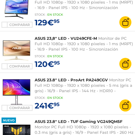
Full HD 1080p - 1920 x 1080 píxeles - 1 ms (MRPT)
- 16:9 - Panel IPS - 100 Hz - Sincronización
adaptativa - HDMI/USB-C - Ajuste de altura -
STOCK
:
EN STOCK
Negro
129€
95
COMPARAR
ASUS 23,8" LED - VU249CFE-M
Monitor de PC
Full HD 1080p - 1920 x 1080 píxeles - 1 ms (MRPT)
- 16:9 - Panel IPS - 100 Hz - Sincronización
adaptativa - HDMI/USB-C - Ajuste de altura -
STOCK
:
EN STOCK
Beige
120€
95
COMPARAR
ASUS 23.8" LED - ProArt PA249CGV
Monitor PC
Full HD 1080p - 1920 x 1080 píxeles - 5 ms (gris a
gris) - 16/9 - Panel IPS - 144 Hz - HDR10 -
Adaptive-Sync - HDMI/DisplayPort/USB-C - Hub
STOCK
:
EN
STOCK
USB - Pivotante - Plata/Negro
241€
95
COMPARAR
NUEVO
ASUS 23.8" LED - TUF Gaming VG249QM5F
Monitor PC Full HD 1080p - 1920 x 1080 píxeles -
0.3 ms (gris a gris) - 16/9 - Panel Fast IPS - 260 Hz