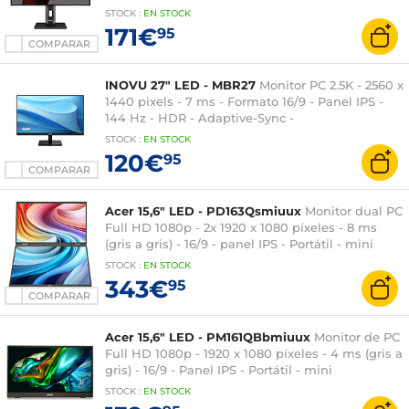
Pivotante - Altavoces - Negro
STOCK
:
EN STOCK
171€
95
COMPARAR
INOVU 27" LED - MBR27
Monitor PC 2.5K - 2560 x
1440 pixels - 7 ms - Formato 16/9 - Panel IPS -
144 Hz - HDR - Adaptive-Sync -
HDMI/DisplayPort - Negro
STOCK
:
EN STOCK
120€
95
COMPARAR
Acer 15,6" LED - PD163Qsmiuux
Monitor dual PC
Full HD 1080p - 2x 1920 x 1080 píxeles - 8 ms
(gris a gris) - 16/9 - panel IPS - Portátil - mini
HDMI/USB-C - Negro
STOCK
:
EN STOCK
343€
95
COMPARAR
Acer 15,6" LED - PM161QBbmiuux
Monitor de PC
Full HD 1080p - 1920 x 1080 píxeles - 4 ms (gris a
gris) - 16/9 - Panel IPS - Portátil - mini
HDMI/USB-C - Negro
STOCK
:
EN STOCK