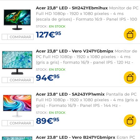
Acer 23,8" LED - SH242YEbmihux
Monitor de PC
Full HD 1080p - 1920 x 1080 píxeles - 4 ms
(escala de grises) - Formato 16:9 - Panel IPS - 100
Hz - FreeSync - HDMI/USB-C - Ajuste de altura -
STOCK
:
EN STOCK
Negro
127€
95
COMPARAR
Acer 23,8" LED - Vero V247YGbmipx
Monitor de
PC Full HD 1080p - 1920 x 1080 píxeles - 4 ms
(gris a gris) - formato 16/9 - panel IPS - 120 Hz -
Adaptive-Sync - HDMI/DisplayPort/VGA -
STOCK
:
EN STOCK
Altavoces - Negro
94€
95
COMPARAR
Acer 23.8" LED - SA243YP1wmix
Pantalla de PC
Full HD 1080p - 1920 x 1080 píxeles - 4 ms (gris a
gris) - Formato 16/9 - Panel IPS - 144 Hz -
FreeSync - HDMI/VGA - Altavoces - Blanco
STOCK
:
EN
STOCK
89€
95
COMPARAR
Acer 23.8" LED - Vero B247YGbmiprx
Ecran PC