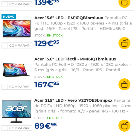
139€
95
COMPARAR
NUEVO
Acer 15.6" LED - PM161QB1bmiuux
Pantalla PC
Full HD 1080p - 1920 x 1080 píxeles - 4 ms (gris a
gris) - 16/9 - Panel IPS - Portátil - HDMI/USB-C -
Negro
STOCK
:
EN STOCK
129€
95
COMPARAR
Acer 15.6" LED Táctil - PM161QTbmiuuux
Pantalla PC Full HD 1080p - 1920 x 1080 píxeles -
6 ms (gris a gris) - 16/9 - Panel IPS - Portátil -
mini HDMI/USB-C - Negro
STOCK
:
EN STOCK
167€
95
COMPARAR
Acer 21,5" LED - Vero V227QE3bmipxx
Pantalla
de PC Full HD 1080p - 1920 x 1080 píxeles - 4 ms
(gris a gris) - formato 16/9 - panel IPS - 100 Hz -
FreeSync - HDMI/DisplayPort/VGA - Altavoces -
STOCK
:
EN
STOCK
Negro
89€
95
COMPARAR