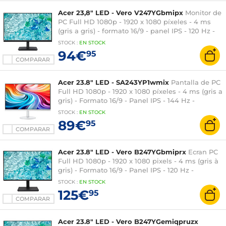
Acer 23,8" LED - Vero V247YGbmipx
Monitor de
PC Full HD 1080p - 1920 x 1080 píxeles - 4 ms
(gris a gris) - formato 16/9 - panel IPS - 120 Hz -
Adaptive-Sync - HDMI/DisplayPort/VGA -
STOCK
:
EN STOCK
Altavoces - Negro
94€
95
COMPARAR
Acer 23.8" LED - SA243YP1wmix
Pantalla de PC
Full HD 1080p - 1920 x 1080 píxeles - 4 ms (gris a
gris) - Formato 16/9 - Panel IPS - 144 Hz -
FreeSync - HDMI/VGA - Altavoces - Blanco
STOCK
:
EN
STOCK
89€
95
COMPARAR
Acer 23.8" LED - Vero B247YGbmiprx
Ecran PC
Full HD 1080p - 1920 x 1080 pixels - 4 ms (gris à
gris) - Formato 16/9 - Panel IPS - 120 Hz -
Adaptive-Sync - HDMI/DisplayPort/VGA - Pivot -
STOCK
:
EN STOCK
Negro
125€
95
COMPARAR
Acer 23.8" LED - Vero B247YGemiqpruzx