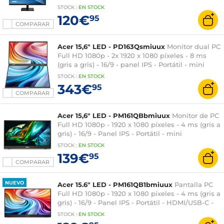
HDMI/DisplayPort - Negro
STOCK
:
EN STOCK
120€
95
COMPARAR
Acer 15,6" LED - PD163Qsmiuux
Monitor dual PC
Full HD 1080p - 2x 1920 x 1080 píxeles - 8 ms
(gris a gris) - 16/9 - panel IPS - Portátil - mini
HDMI/USB-C - Negro
STOCK
:
EN STOCK
343€
95
COMPARAR
Acer 15,6" LED - PM161QBbmiuux
Monitor de PC
Full HD 1080p - 1920 x 1080 píxeles - 4 ms (gris a
gris) - 16/9 - Panel IPS - Portátil - mini
HDMI/USB-C - Negro
STOCK
:
EN STOCK
139€
95
COMPARAR
NUEVO
Acer 15.6" LED - PM161QB1bmiuux
Pantalla PC
Full HD 1080p - 1920 x 1080 píxeles - 4 ms (gris a
gris) - 16/9 - Panel IPS - Portátil - HDMI/USB-C -
Negro
STOCK
:
EN STOCK